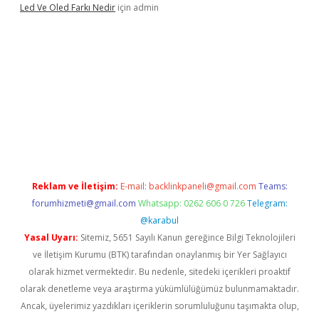
Led Ve Oled Farkı Nedir
için
admin
l
Reklam ve İletişim:
E-mail:
backlinkpaneli@gmail.com
Teams:
forumhizmeti@gmail.com
Whatsapp: 0262 606 0 726
Telegram:
@karabul
Yasal Uyarı:
Sitemiz, 5651 Sayılı Kanun gereğince Bilgi Teknolojileri
ve İletişim Kurumu (BTK) tarafından onaylanmış bir Yer Sağlayıcı
olarak hizmet vermektedir. Bu nedenle, sitedeki içerikleri proaktif
olarak denetleme veya araştırma yükümlülüğümüz bulunmamaktadır.
Ancak, üyelerimiz yazdıkları içeriklerin sorumluluğunu taşımakta olup,