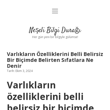
menüyü
Anasayfa
aç
Gizlilik Politikası
Neşeli Bilgi Durağı
Yasal Uyarı
Her gün yeni bir bilgiyle gülümse!
Hakkımızda
Varlıkların Özelliklerini Belli Belirsiz
Bir Biçimde Belirten Sıfatlara Ne
Denir
Tarih: Ekim 3, 2024
Varlıkların
özelliklerini belli
belirsiz bir biçimde