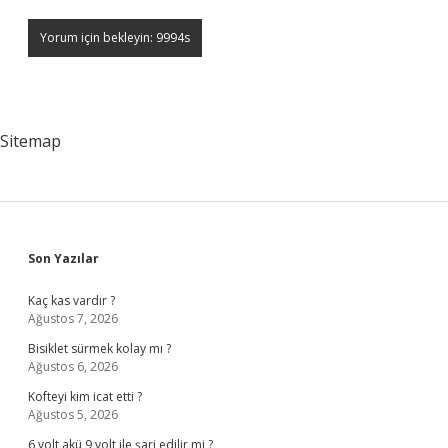
Sitemap
Sidebar
Son Yazılar
Kaç kas vardır ?
Ağustos 7, 2026
Bisiklet sürmek kolay mı ?
Ağustos 6, 2026
Kofteyi kim icat etti ?
Ağustos 5, 2026
6 volt akü 9 volt ile şarj edilir mi ?