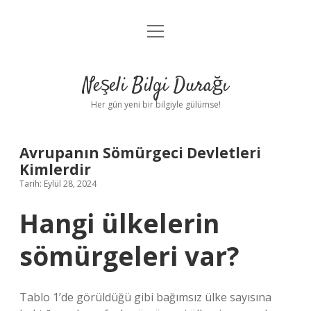
menüyü
Anasayfa
aç
Gizlilik Politikası
Neşeli Bilgi Durağı
Yasal Uyarı
Her gün yeni bir bilgiyle gülümse!
Hakkımızda
Avrupanın Sömürgeci Devletleri
Kimlerdir
Tarih: Eylül 28, 2024
Hangi ülkelerin
sömürgeleri var?
Tablo 1’de görüldüğü gibi bağımsız ülke sayısına