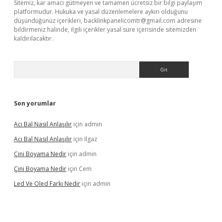
Sitemiz, kar amacı gütmeyen ve tamamen ücretsiz bir bilgi paylaşım
platformudur. Hukuka ve yasal düzenlemelere aykırı olduğunu
düşündüğünüz içerikleri,
backlinkpanelicomtr@gmail.com
adresine
bildirmeniz halinde, ilgili içerikler yasal süre içerisinde sitemizden
kaldırılacaktır.
Arama
Son yorumlar
Acı Bal Nasıl Anlaşılır
için
admin
Acı Bal Nasıl Anlaşılır
için
Ilgaz
Çini Boyama Nedir
için
admin
Çini Boyama Nedir
için
Cem
Led Ve Oled Farkı Nedir
için
admin