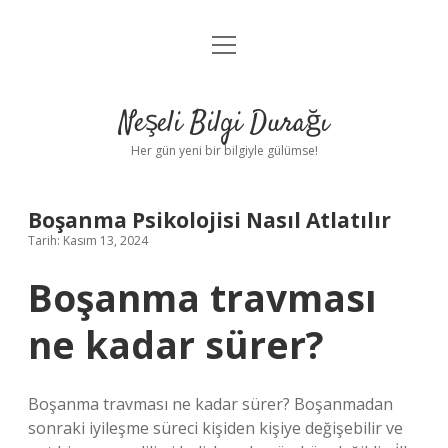
menüyü
Anasayfa
aç
Gizlilik Politikası
Neşeli Bilgi Durağı
Yasal Uyarı
Her gün yeni bir bilgiyle gülümse!
Hakkımızda
Boşanma Psikolojisi Nasıl Atlatılır
Tarih: Kasım 13, 2024
Boşanma travması
ne kadar sürer?
Boşanma travması ne kadar sürer? Boşanmadan
sonraki iyileşme süreci kişiden kişiye değişebilir ve