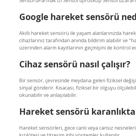
SensörüParmak İzi SensörüJiroskop SensörüZararl
Google hareket sensörü ned
Akıllı hareket sensörü ile yaşam alanlarınızda harek
cihazlarınız tarafından anında bildirim alabilir ve “ha
üzerinden alarm kayıtlarının geçmişini de kontrol ede
Cihaz sensörü nasıl çalışır?
Bir sensör, çevresinde meydana gelen fiziksel değiş
sinyal gönderir. Kısacası, fiziksel bir olguyu ölçülebi
okunabilir ve anlaşılabilir.
Hareket sensörü karanlıkta 
Hareket sensörleri, gece canlı veya cansız nesnelerin
kızılötesi ve titreşim gibi yöntemler kullanılır.