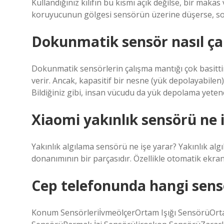
Kullandığınız kılıfın bu kısmı açık değilse, bir maka
koruyucunun gölgesi sensörün üzerine düşerse, so
Dokunmatik sensör nasıl çal
Dokunmatik sensörlerin çalışma mantığı çok basittir
verir. Ancak, kapasitif bir nesne (yük depolayabile
Bildiğiniz gibi, insan vücudu da yük depolama yeten
Xiaomi yakınlık sensörü ne 
Yakınlık algılama sensörü ne işe yarar? Yakınlık al
donanımının bir parçasıdır. Özellikle otomatik ekra
Cep telefonunda hangi sensö
Konum SensörleriİvmeölçerOrtam Işığı SensörüOr