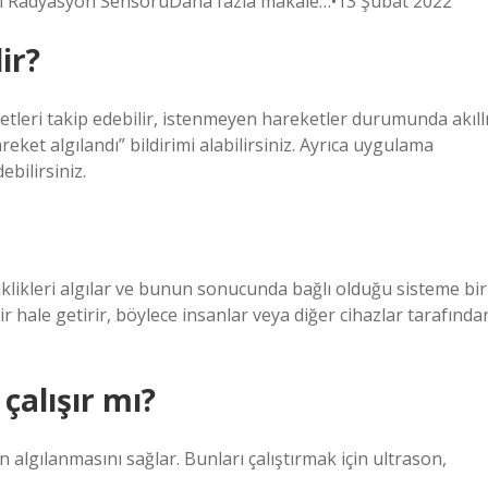
ı Radyasyon SensörüDaha fazla makale…•13 Şubat 2022
ir?
etleri takip edebilir, istenmeyen hareketler durumunda akıll
reket algılandı” bildirimi alabilirsiniz. Ayrıca uygulama
bilirsiniz.
iklikleri algılar ve bunun sonucunda bağlı olduğu sisteme bir
lir hale getirir, böylece insanlar veya diğer cihazlar tarafında
çalışır mı?
 algılanmasını sağlar. Bunları çalıştırmak için ultrason,