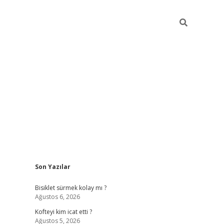
Sidebar
Son Yazılar
tulipbet güncel
Bisiklet sürmek kolay mı ?
Ağustos 6, 2026
Kofteyi kim icat etti ?
Ağustos 5, 2026