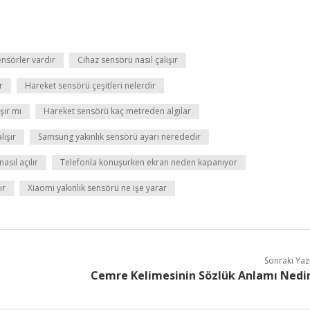
nsörler vardır
Cihaz sensörü nasıl çalışır
r
Hareket sensörü çeşitleri nelerdir
şır mı
Hareket sensörü kaç metreden algılar
lışır
Samsung yakınlık sensörü ayarı nerededir
asıl açılır
Telefonla konuşurken ekran neden kapanıyor
ır
Xiaomi yakınlık sensörü ne işe yarar
Sonraki Yaz
Cemre Kelimesinin Sözlük Anlamı Nedi