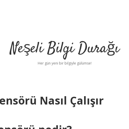
Neşeli Bilgi Durağı
Her gün yeni bir bilgiyle gülümse!
nsörü Nasıl Çalışır