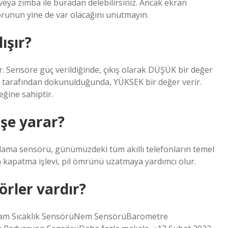
s veya zımba ile buradan delebilirsiniz. Ancak ekran
runun yine de var olacağını unutmayın.
ışır?
. Sensöre güç verildiğinde, çıkış olarak DÜŞÜK bir değer
n) tarafından dokunulduğunda, YÜKSEK bir değer verir.
eğine sahiptir.
işe yarar?
gılama sensörü, günümüzdeki tüm akıllı telefonların temel
n kapatma işlevi, pil ömrünü uzatmaya yardımcı olur.
rler vardır?
tam Sıcaklık SensörüNem SensörüBarometre