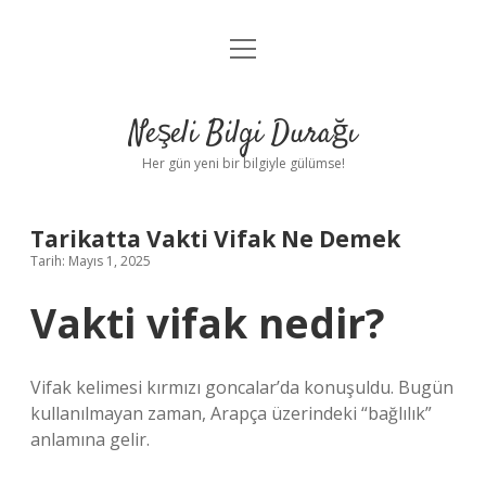
menüyü
Anasayfa
aç
Gizlilik Politikası
Neşeli Bilgi Durağı
Yasal Uyarı
Her gün yeni bir bilgiyle gülümse!
Hakkımızda
Tarikatta Vakti Vifak Ne Demek
Tarih: Mayıs 1, 2025
Vakti vifak nedir?
Vifak kelimesi kırmızı goncalar’da konuşuldu. Bugün
kullanılmayan zaman, Arapça üzerindeki “bağlılık”
anlamına gelir.