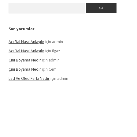
Arama
Son yorumlar
Acı Bal Nasıl Anlaşılır
için
admin
Acı Bal Nasıl Anlaşılır
için
Ilgaz
Çini Boyama Nedir
için
admin
Çini Boyama Nedir
için
Cem
Led Ve Oled Farkı Nedir
için
admin
t güncel