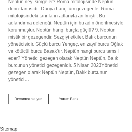
Neptün neyi simgeler? Roma mitolojisinde Neptün
deniz tanrısıdır. Dünya hariç tüm gezegenler Roma
mitolojisindeki tanrıların adlarıyla anılmıştır. Bu
adlandırma geleneği, Neptün için bu adın önerilmesiyle
korunmuştur. Neptün hangi burçta güçlü? 9. Neptün
mistik bir gezegendir. Sezgiyi etkiler. Balık burcunun
yöneticisidir. Güçlü burcu Yengeç, en zayıf burcu Oğlak
ve kötücül burcu Başak’tır. Neptün hangi burcu temsil
eder? Yönetici gezegen olarak Neptün Neptün, Balık
burcunun yönetici gezegenidir. 5 Nisan 2023Yönetici
gezegen olarak Neptün Neptün, Balık burcunun
yönetici…
Neptün
Devamını okuyun
Yorum Bırak
Burcu
Ne
Anlama
Gelir
Sitemap