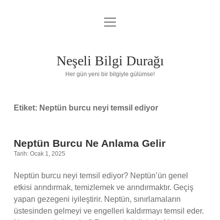
menüyü
Anasayfa
aç
Gizlilik Politikası
Neşeli Bilgi Durağı
Yasal Uyarı
Her gün yeni bir bilgiyle gülümse!
Hakkımızda
Etiket:
Neptün burcu neyi temsil ediyor
Neptün Burcu Ne Anlama Gelir
Tarih: Ocak 1, 2025
Neptün burcu neyi temsil ediyor? Neptün’ün genel
etkisi arındırmak, temizlemek ve arındırmaktır. Geçiş
yapan gezegeni iyileştirir. Neptün, sınırlamaların
üstesinden gelmeyi ve engelleri kaldırmayı temsil eder.