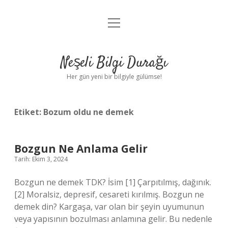
menüyü
Anasayfa
aç
Gizlilik Politikası
Neşeli Bilgi Durağı
Yasal Uyarı
Her gün yeni bir bilgiyle gülümse!
Hakkımızda
Etiket:
Bozum oldu ne demek
Bozgun Ne Anlama Gelir
Tarih: Ekim 3, 2024
Bozgun ne demek TDK? İsim [1] Çarpıtılmış, dağınık.
[2] Moralsiz, depresif, cesareti kırılmış. Bozgun ne
demek din? Kargaşa, var olan bir şeyin uyumunun
veya yapısının bozulması anlamına gelir. Bu nedenle