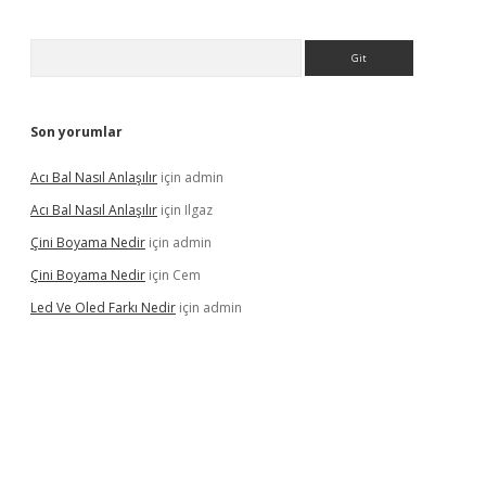
Arama
Son yorumlar
Acı Bal Nasıl Anlaşılır
için
admin
Acı Bal Nasıl Anlaşılır
için
Ilgaz
Çini Boyama Nedir
için
admin
Çini Boyama Nedir
için
Cem
Led Ve Oled Farkı Nedir
için
admin
lipbet güncel