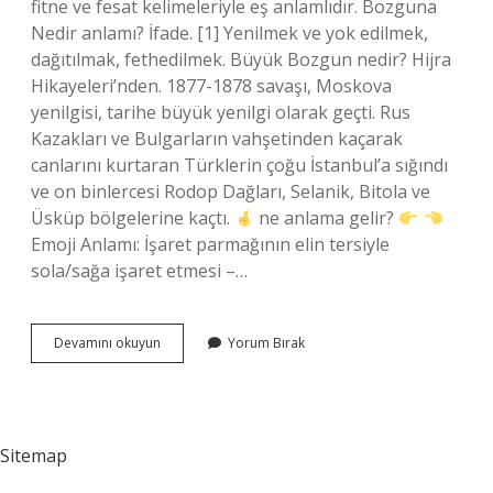
fitne ve fesat kelimeleriyle eş anlamlıdır. Bozguna
Nedir anlamı? İfade. [1] Yenilmek ve yok edilmek,
dağıtılmak, fethedilmek. Büyük Bozgun nedir? Hijra
Hikayeleri’nden. 1877-1878 savaşı, Moskova
yenilgisi, tarihe büyük yenilgi olarak geçti. Rus
Kazakları ve Bulgarların vahşetinden kaçarak
canlarını kurtaran Türklerin çoğu İstanbul’a sığındı
ve on binlercesi Rodop Dağları, Selanik, Bitola ve
Üsküp bölgelerine kaçtı.
ne anlama gelir?
Emoji Anlamı: İşaret parmağının elin tersiyle
sola/sağa işaret etmesi –…
Bozgun
Devamını okuyun
Yorum Bırak
Ne
Anlama
Gelir
Sitemap