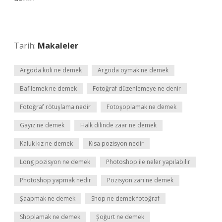
Tarih:
Makaleler
Argoda koli ne demek
Argoda oymak ne demek
Bafilemek ne demek
Fotoğraf düzenlemeye ne denir
Fotoğraf rötuşlama nedir
Fotoşoplamak ne demek
Gayız ne demek
Halk dilinde zaar ne demek
Kaluk kız ne demek
Kısa pozisyon nedir
Long pozisyon ne demek
Photoshop ile neler yapılabilir
Photoshop yapmak nedir
Pozisyon zarı ne demek
Şaapmak ne demek
Shop ne demek fotoğraf
Shoplamak ne demek
Şoğurt ne demek