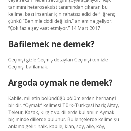
veya seks”i neden sevdiğini şöyle açıklıyor: “Aşk
tanımını heteroseksist tanımından çıkaran bu
kelime, bazı insanlar için rahatsız edici de.” İğrenç
çünkü “Benimle ciddi değilsin.” anlamına geliyor.
“Çok fazla şey vaat etmiyor.” 14 Mart 2017
Bafilemek ne demek?
Geçmişi gizle Geçmiş detayları Geçmişi temizle
Geçmiş: bafilamak.
Argoda oymak ne demek?
Kabile, milletin bölündüğü bölümlerden herhangi
biridir. “Oymak” kelimesi Türk-Türkçesi hariç Altay,
Teleut, Kazak, Kırgız vb. dillerde kullanılır. Aymak
biçiminde dillerde bulunur. Bu lehçelerde kelime şu
anlama gelir: halk, kabile, klan, soy, aile, köy,