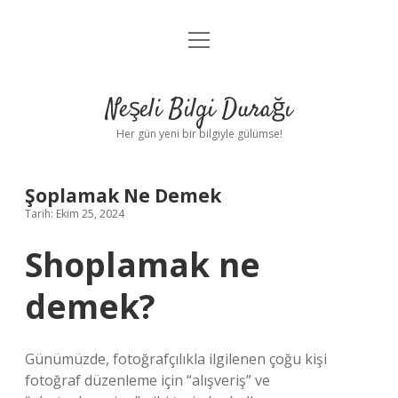
menüyü
Anasayfa
aç
Gizlilik Politikası
Neşeli Bilgi Durağı
Yasal Uyarı
Her gün yeni bir bilgiyle gülümse!
Hakkımızda
Şoplamak Ne Demek
Tarih: Ekim 25, 2024
Shoplamak ne
demek?
Günümüzde, fotoğrafçılıkla ilgilenen çoğu kişi
fotoğraf düzenleme için “alışveriş” ve