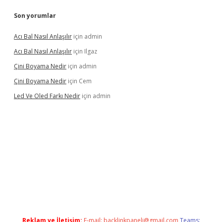
Son yorumlar
Acı Bal Nasıl Anlaşılır
için
admin
Acı Bal Nasıl Anlaşılır
için
Ilgaz
Çini Boyama Nedir
için
admin
Çini Boyama Nedir
için
Cem
Led Ve Oled Farkı Nedir
için
admin
el
Reklam ve İletişim:
E-mail:
backlinkpaneli@gmail.com
Teams: