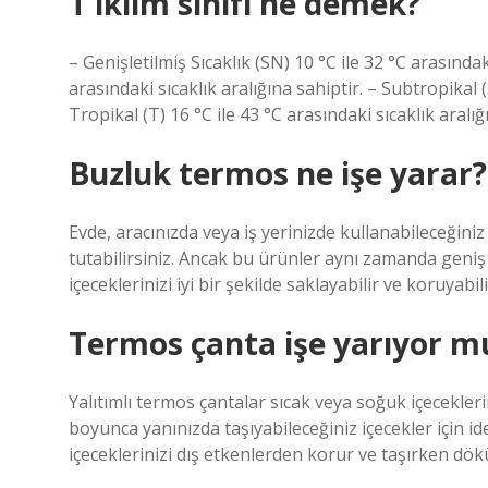
T iklim sınıfı ne demek?
– Genişletilmiş Sıcaklık (SN) 10 °C ile 32 °C arasındaki
arasındaki sıcaklık aralığına sahiptir. – Subtropikal (
Tropikal (T) 16 °C ile 43 °C arasındaki sıcaklık aralığ
Buzluk termos ne işe yarar?
Evde, aracınızda veya iş yerinizde kullanabileceğini
tutabilirsiniz. Ancak bu ürünler aynı zamanda geniş 
içeceklerinizi iyi bir şekilde saklayabilir ve koruyabili
Termos çanta işe yarıyor m
Yalıtımlı termos çantalar sıcak veya soğuk içecekler
boyunca yanınızda taşıyabileceğiniz içecekler için ide
içeceklerinizi dış etkenlerden korur ve taşırken dök