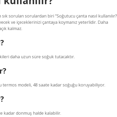
 kullanılır?
n sık sorulan sorulardan biri “Soğutucu çanta nasıl kullanılır?
ek ve içeceklerinizi çantaya koymanız yeterlidir. Daha
açık kalmaz.
i?
ekileri daha uzun süre soğuk tutacaktır.
r?
bu termos modeli, 48 saate kadar soğuğu koruyabiliyor.
r?
e kadar donmuş halde kalabilir.