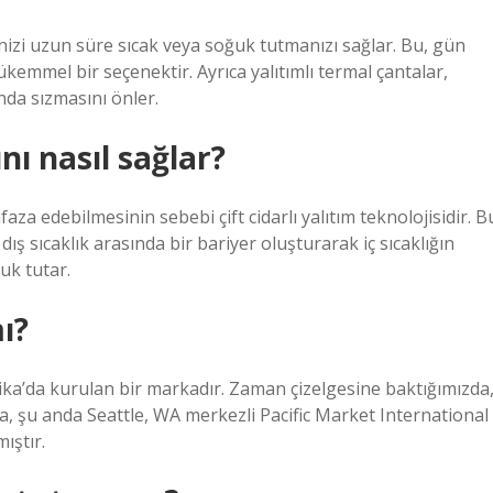
rinizi uzun süre sıcak veya soğuk tutmanızı sağlar. Bu, gün
ükemmel bir seçenektir. Ayrıca yalıtımlı termal çantalar,
nda sızmasını önler.
ı nasıl sağlar?
a edebilmesinin sebebi çift cidarlı yalıtım teknolojisidir. B
ş sıcaklık arasında bir bariyer oluşturarak iç sıcaklığın
uk tutar.
ı?
ika’da kurulan bir markadır. Zaman çizelgesine baktığımızda
, şu anda Seattle, WA merkezli Pacific Market International
ıştır.