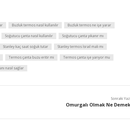
ar
Buzluk termos nasıl kullanılır
Buzluk termos ne işe yarar
Soğutucu çanta nasıl kullanılır
Soğutucu çanta yıkanır mı
Stanley kaç saat soğuk tutar
Stanley termos İsrail malı mı
Termos çanta buzu eritir mi
Termos çanta işe yarıyor mu
nı nasıl sağlar
Sonraki Yaz
Omurgalı Olmak Ne Deme