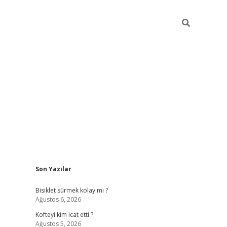
Sidebar
Son Yazılar
tulipbet günce
Bisiklet sürmek kolay mı ?
Ağustos 6, 2026
Kofteyi kim icat etti ?
Ağustos 5, 2026