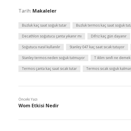
Tarih:
Makaleler
Buzluk kaç saat soğuk tutar
Buzluk termos kaç saat soğuk tut
Decathlon soğutucu çanta yıkanır mı
Difriz kaç gün dayanır
Soğutucu nasıl kullanılır
Stanley 047 kaç saat sıcak tutuyor
Stanley termos neden soğuk tutmuyor
T iklim sınıfı ne demek
Termos çanta kaç saat sıcak tutar
Termos sıcak soğuk kalması
Önceki Yazı
Wom Etkisi Nedir