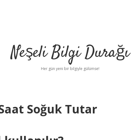
Neşeli Bilgi Durağı
Her gün yeni bir bilgiyle gülümse!
Saat Soğuk Tutar