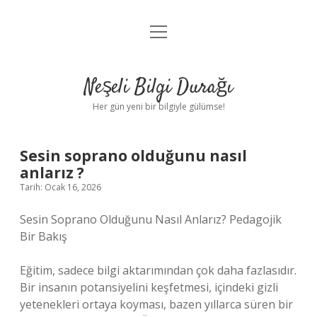
menüyü
Anasayfa
aç
Gizlilik Politikası
Neşeli Bilgi Durağı
Yasal Uyarı
Her gün yeni bir bilgiyle gülümse!
Hakkımızda
Sesin soprano olduğunu nasıl
anlarız ?
Tarih: Ocak 16, 2026
Sesin Soprano Olduğunu Nasıl Anlarız? Pedagojik
Bir Bakış
Eğitim, sadece bilgi aktarımından çok daha fazlasıdır.
Bir insanın potansiyelini keşfetmesi, içindeki gizli
yetenekleri ortaya koyması, bazen yıllarca süren bir