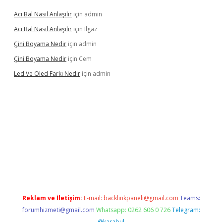
Acı Bal Nasıl Anlaşılır
için
admin
Acı Bal Nasıl Anlaşılır
için
Ilgaz
Çini Boyama Nedir
için
admin
Çini Boyama Nedir
için
Cem
Led Ve Oled Farkı Nedir
için
admin
üncel
Reklam ve İletişim:
E-mail:
backlinkpaneli@gmail.com
Teams:
forumhizmeti@gmail.com
Whatsapp: 0262 606 0 726
Telegram:
@karabul