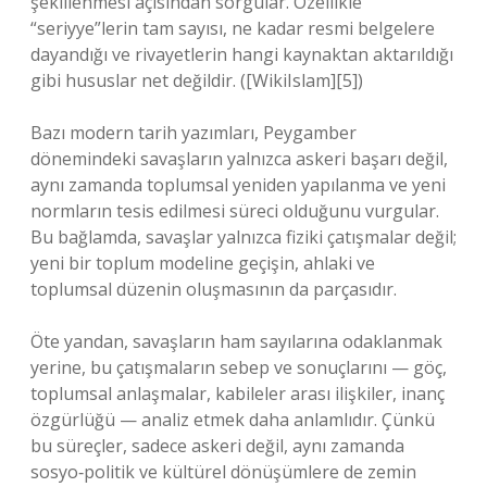
şekillenmesi açısından sorgular. Özellikle
“seriyye”lerin tam sayısı, ne kadar resmi belgelere
dayandığı ve rivayetlerin hangi kaynaktan aktarıldığı
gibi hususlar net değildir. ([WikiIslam][5])
Bazı modern tarih yazımları, Peygamber
dönemindeki savaşların yalnızca askeri başarı değil,
aynı zamanda toplumsal yeniden yapılanma ve yeni
normların tesis edilmesi süreci olduğunu vurgular.
Bu bağlamda, savaşlar yalnızca fiziki çatışmalar değil;
yeni bir toplum modeline geçişin, ahlaki ve
toplumsal düzenin oluşmasının da parçasıdır.
Öte yandan, savaşların ham sayılarına odaklanmak
yerine, bu çatışmaların sebep ve sonuçlarını — göç,
toplumsal anlaşmalar, kabileler arası ilişkiler, inanç
özgürlüğü — analiz etmek daha anlamlıdır. Çünkü
bu süreçler, sadece askeri değil, aynı zamanda
sosyo‑politik ve kültürel dönüşümlere de zemin