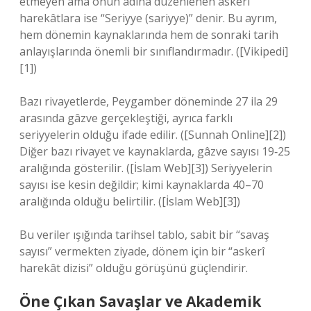
etmeyen ama onun adına düzenlenen askeri
harekâtlara ise “Seriyye (sariyye)” denir. Bu ayrım,
hem dönemin kaynaklarında hem de sonraki tarih
anlayışlarında önemli bir sınıflandırmadır. ([Vikipedi]
[1])
Bazı rivayetlerde, Peygamber döneminde 27 ila 29
arasında gâzve gerçekleştiği, ayrıca farklı
seriyyelerin olduğu ifade edilir. ([Sunnah Online][2])
Diğer bazı rivayet ve kaynaklarda, gâzve sayısı 19‑25
aralığında gösterilir. ([İslam Web][3]) Seriyyelerin
sayısı ise kesin değildir; kimi kaynaklarda 40–70
aralığında olduğu belirtilir. ([İslam Web][3])
Bu veriler ışığında tarihsel tablo, sabit bir “savaş
sayısı” vermekten ziyade, dönem için bir “askerî
harekât dizisi” olduğu görüşünü güçlendirir.
Öne Çıkan Savaşlar ve Akademik