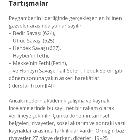
Tartışmalar
Peygamber’in liderliğinde gerçekleşen en bilinen
gâzveler arasında şunlar sayılır:
– Bedir Savaşı (624),
– Uhud Savaşı (625),
– Hendek Savaşı (627),
– Hayber’in Fethi,
– Mekke’nin Fethi (Fetih),
– ve Huneyn Savaşı, Taif Seferi, Tebük Seferi gibi
dönem sonuna yakın askeri harekâtlar.
([derstarih.com][4])
Ancak modern akademik çalışma ve kaynak
incelemelerinde bu sayı, net bir rakam olarak
verilmeye çekinilir. Çünkü dönemin tarihsel
belgeleri, rivayetler, sözel aktarım ve sonraki yazılı
kaynaklar arasında farklılıklar vardır. Örneğin bazı
rivayetler 27 gâzve derken, diğerleri 19–25