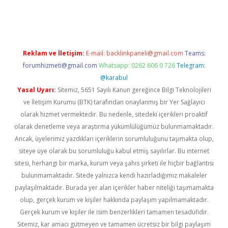
ncel
Reklam ve İletişim:
E-mail:
backlinkpaneli@gmail.com
Teams:
forumhizmeti@gmail.com
Whatsapp: 0262 606 0 726
Telegram:
@karabul
Yasal Uyarı:
Sitemiz, 5651 Sayılı Kanun gereğince Bilgi Teknolojileri
ve İletişim Kurumu (BTK) tarafından onaylanmış bir Yer Sağlayıcı
olarak hizmet vermektedir. Bu nedenle, sitedeki içerikleri proaktif
olarak denetleme veya araştırma yükümlülüğümüz bulunmamaktadır.
Ancak, üyelerimiz yazdıkları içeriklerin sorumluluğunu taşımakta olup,
siteye üye olarak bu sorumluluğu kabul etmiş sayılırlar. Bu internet
sitesi, herhangi bir marka, kurum veya şahıs şirketi ile hiçbir bağlantısı
bulunmamaktadır. Sitede yalnızca kendi hazırladığımız makaleler
paylaşılmaktadır. Burada yer alan içerikler haber niteliği taşımamakta
olup, gerçek kurum ve kişiler hakkında paylaşım yapılmamaktadır.
Gerçek kurum ve kişiler ile isim benzerlikleri tamamen tesadüfidir.
Sitemiz, kar amacı gütmeyen ve tamamen ücretsiz bir bilgi paylaşım