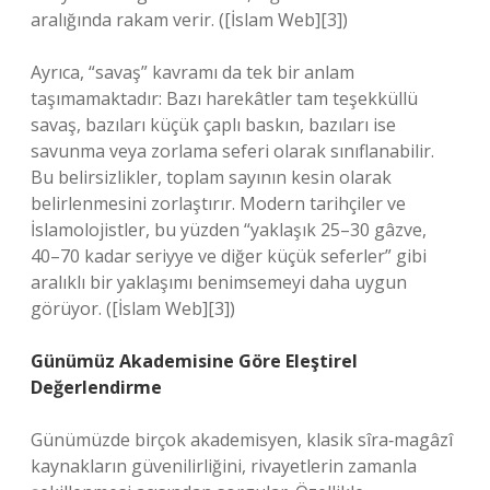
aralığında rakam verir. ([İslam Web][3])
Ayrıca, “savaş” kavramı da tek bir anlam
taşımamaktadır: Bazı harekâtler tam teşekküllü
savaş, bazıları küçük çaplı baskın, bazıları ise
savunma veya zorlama seferi olarak sınıflanabilir.
Bu belirsizlikler, toplam sayının kesin olarak
belirlenmesini zorlaştırır. Modern tarihçiler ve
İslamolojistler, bu yüzden “yaklaşık 25–30 gâzve,
40–70 kadar seriyye ve diğer küçük seferler” gibi
aralıklı bir yaklaşımı benimsemeyi daha uygun
görüyor. ([İslam Web][3])
Günümüz Akademisine Göre Eleştirel
Değerlendirme
Günümüzde birçok akademisyen, klasik sîra‑magâzî
kaynakların güvenilirliğini, rivayetlerin zamanla