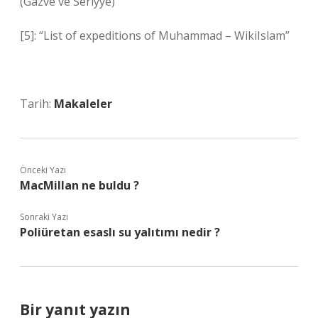
(Gazve ve Seriyye)”
[5]: “List of expeditions of Muhammad – WikiIslam”
Tarih:
Makaleler
Önceki Yazı
MacMillan ne buldu ?
Sonraki Yazı
Poliüretan esaslı su yalıtımı nedir ?
Bir yanıt yazın