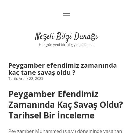
menüyü
Anasayfa
aç
Gizlilik Politikası
Neşeli Bilgi Durağı
Yasal Uyarı
Her gün yeni bir bilgiyle gülümse!
Hakkımızda
Peygamber efendimiz zamanında
kaç tane savaş oldu ?
Tarih: Aralık 22, 2025
Peygamber Efendimiz
Zamanında Kaç Savaş Oldu?
Tarihsel Bir İnceleme
Peygamber Muhammed (s.a.v.) döneminde yaşanan