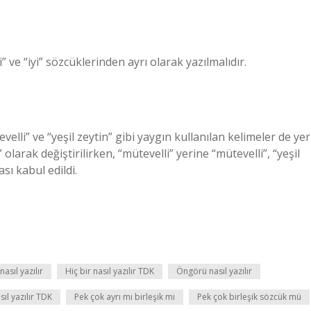
” ve “iyi” sözcüklerinden ayrı olarak yazılmalıdır.
elli” ve “yeşil zeytin” gibi yaygın kullanılan kelimeler de yer
larak değiştirilirken, “mütevelli” yerine “mütevelli”, “yeşil
ası kabul edildi.
asıl yazılır
Hiç bir nasıl yazılır TDK
Öngörü nasıl yazılır
ıl yazılır TDK
Pek çok ayrı mı birleşik mi
Pek çok birleşik sözcük mü