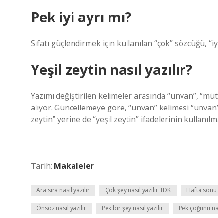
Pek iyi ayrı mı?
Sıfatı güçlendirmek için kullanılan “çok” sözcüğü, “iyi
Yeşil zeytin nasıl yazılır?
Yazımı değiştirilen kelimeler arasında “unvan”, “mütev
alıyor. Güncellemeye göre, “unvan” kelimesi “unvan” o
zeytin” yerine de “yeşil zeytin” ifadelerinin kullanılm
Tarih:
Makaleler
Ara sıra nasıl yazılır
Çok şey nasıl yazılır TDK
Hafta sonu n
Önsöz nasıl yazılır
Pek bir şey nasıl yazılır
Pek çoğunu nas