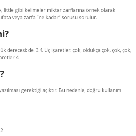
, little gibi kelimeler miktar zarflarına örnek olarak
sıfata veya zarfa “ne kadar” sorusu sorulur.
mi?
ük derecesi: de. 3.4. Uç işaretler: çok, oldukça çok, çok, çok,
aretler 4.
K?
yazılması gerektiği açıktır. Bu nedenle, doğru kullanım
22