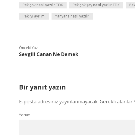
Pek çok nasıl yazılır TDK
Pek çok şey nasıl yazılır TDK
Pek
Pek iyi ayrı mı
Yanyana nasıl yazılır
Önceki Yazı
Sevgili Canan Ne Demek
Bir yanıt yazın
E-posta adresiniz yayınlanmayacak.
Gerekli alanlar
Yorum