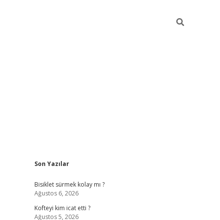
Sidebar
Son Yazılar
tulipbet günce
Bisiklet sürmek kolay mı ?
Ağustos 6, 2026
Kofteyi kim icat etti ?
Ağustos 5, 2026