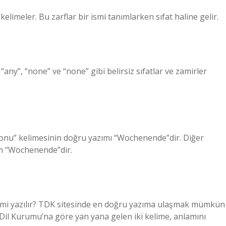
imeler. Bu zarflar bir ismi tanımlarken sıfat haline gelir.
, “any”, “none” ve “none” gibi belirsiz sıfatlar ve zamirler
sonu” kelimesinin doğru yazımı “Wochenende”dir. Diğer
nım “Wochenende”dir.
ek mi yazılır? TDK sitesinde en doğru yazıma ulaşmak mümkün
Dil Kurumu’na göre yan yana gelen iki kelime, anlamını