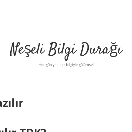
Neşeli Bilgi Durağı
Her gün yeni bir bilgiyle gülümse!
zılır