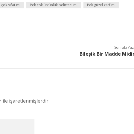
 çok sıfat mı
Pek çok üstünlük belirteci mi
Pek güzel zarf mı
Sonraki Yaz
Bileşik Bir Madde Midi
*
ile işaretlenmişlerdir