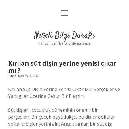
menüyü
Anasayfa
aç
Gizlilik Politikası
Neşeli Bilgi Durağı
Yasal Uyarı
Her gün yeni bir bilgiyle gülümse!
Hakkımızda
Kırılan süt dişin yerine yenisi çıkar
mı ?
Tarih: Kasım 8, 2025
Kırılan Süt Dişin Yerine Yenisi Çıkar Mı? Gerçekler ve
Yanılgılar Üzerine Cesur Bir Eleştiri
Süt dişleri, çocukluk döneminin önemli bir
parçasıdır. Bir çocuk büyüdükçe, bu dişler dökülür
ve kalıcı dişler yerini alır. Ancak kırılan bir süt dişi