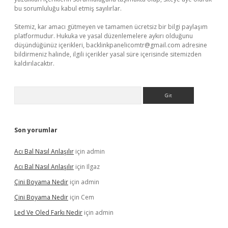
bu sorumluluğu kabul etmiş sayılırlar.
Sitemiz, kar amacı gütmeyen ve tamamen ücretsiz bir bilgi paylaşım
platformudur. Hukuka ve yasal düzenlemelere aykırı olduğunu
düşündüğünüz içerikleri,
backlinkpanelicomtr@gmail.com
adresine
bildirmeniz halinde, ilgili içerikler yasal süre içerisinde sitemizden
kaldırılacaktır.
Arama
Son yorumlar
Acı Bal Nasıl Anlaşılır
için
admin
Acı Bal Nasıl Anlaşılır
için
Ilgaz
Çini Boyama Nedir
için
admin
Çini Boyama Nedir
için
Cem
Led Ve Oled Farkı Nedir
için
admin