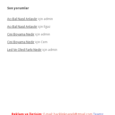
Son yorumlar
Acı Bal Nasıl Anlaşılır
için
admin
Acı Bal Nasıl Anlaşılır
için
Ilgaz
Çini Boyama Nedir
için
admin
Çini Boyama Nedir
için
Cem
Led Ve Oled Farkı Nedir
için
admin
ulipbet güncel
Reklam ve İletişim:
E-mail:
backlinkpaneli@gmail.com
Teams: