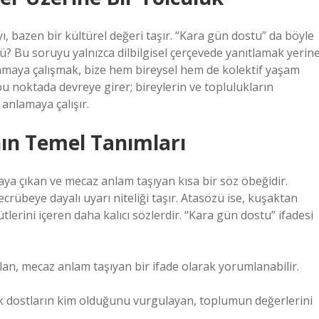
ı, bazen bir kültürel değeri taşır. “Kara gün dostu” da böyle
mü? Bu soruyu yalnızca dilbilgisel çerçevede yanıtlamak yerine
lamaya çalışmak, bize hem bireysel hem de kolektif yaşam
 bu noktada devreye girer; bireylerin ve toplulukların
 anlamaya çalışır.
ın Temel Tanımları
taya çıkan ve mecaz anlam taşıyan kısa bir söz öbeğidir.
rübeye dayalı uyarı niteliği taşır. Atasözü ise, kuşaktan
lerini içeren daha kalıcı sözlerdir. “Kara gün dostu” ifadesi
an, mecaz anlam taşıyan bir ifade olarak yorumlanabilir.
ek dostların kim olduğunu vurgulayan, toplumun değerlerini