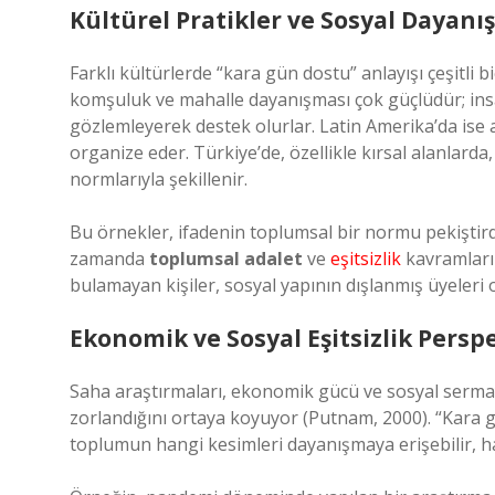
Kültürel Pratikler ve Sosyal Dayan
Farklı kültürlerde “kara gün dostu” anlayışı çeşitli 
komşuluk ve mahalle dayanışması çok güçlüdür; insanla
gözlemleyerek destek olurlar. Latin Amerika’da ise a
organize eder. Türkiye’de, özellikle kırsal alanlar
normlarıyla şekillenir.
Bu örnekler, ifadenin toplumsal bir normu pekiştirdi
zamanda
toplumsal adalet
ve
eşitsizlik
kavramları
bulamayan kişiler, sosyal yapının dışlanmış üyeleri o
Ekonomik ve Sosyal Eşitsizlik Perspe
Saha araştırmaları, ekonomik gücü ve sosyal sermay
zorlandığını ortaya koyuyor (Putnam, 2000). “Kara g
toplumun hangi kesimleri dayanışmaya erişebilir, ha