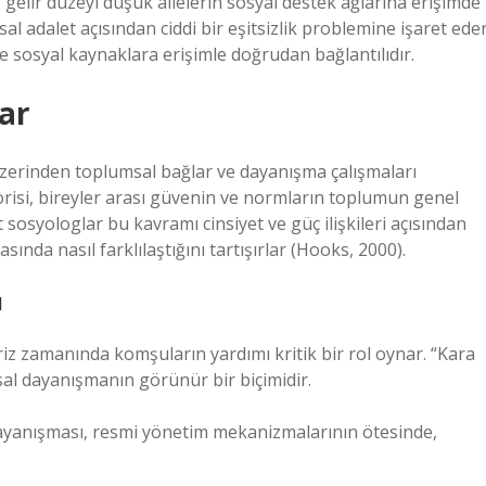
elir düzeyi düşük ailelerin sosyal destek ağlarına erişimde
al adalet açısından ciddi bir eşitsizlik problemine işaret eder
 sosyal kaynaklara erişimle doğrudan bağlantılıdır.
ar
üzerinden toplumsal bağlar ve dayanışma çalışmaları
risi, bireyler arası güvenin ve normların toplumun genel
t sosyologlar bu kavramı cinsiyet ve güç ilişkileri açısından
ında nasıl farklılaştığını tartışırlar (Hooks, 2000).
ı
riz zamanında komşuların yardımı kritik bir rol oynar. “Kara
sal dayanışmanın görünür bir biçimidir.
dayanışması, resmi yönetim mekanizmalarının ötesinde,