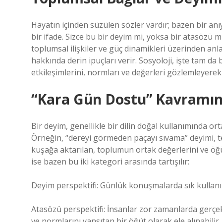
Hayatın içinden süzülen sözler vardır; bazen bir anıy
bir ifade. Sizce bu bir deyim mi, yoksa bir atasözü 
toplumsal ilişkiler ve güç dinamikleri üzerinden an
hakkında derin ipuçları verir. Sosyoloji, işte tam da
etkileşimlerini, normları ve değerleri gözlemleyerek
“Kara Gün Dostu” Kavramın
Bir deyim, genellikle bir dilin doğal kullanımında or
Örneğin, “dereyi görmeden paçayı sıvama” deyimi, tec
kuşağa aktarılan, toplumun ortak değerlerini ve öğüt
ise bazen bu iki kategori arasında tartışılır:
Deyim perspektifi: Günlük konuşmalarda sık kullanıl
Atasözü perspektifi: İnsanlar zor zamanlarda gerç
ve normlarını yansıtan bir öğüt olarak ele alınabilir.