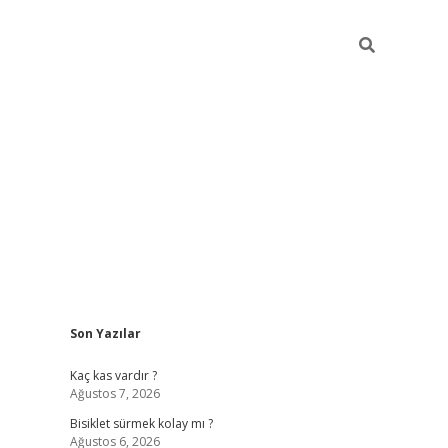
Sidebar
Son Yazılar
tulipbet güncel
Kaç kas vardır ?
Ağustos 7, 2026
Bisiklet sürmek kolay mı ?
Ağustos 6, 2026