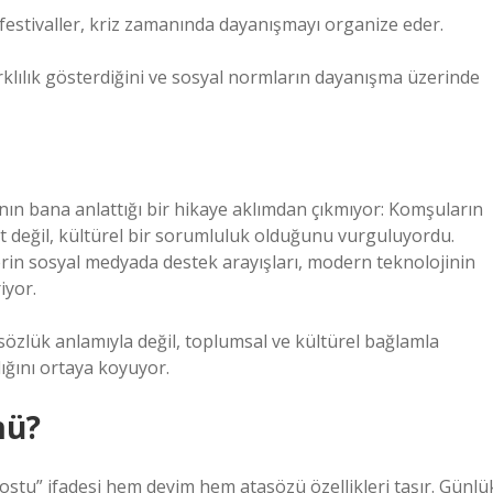
ni festivaller, kriz zamanında dayanışmayı organize eder.
rklılık gösterdiğini ve sosyal normların dayanışma üzerinde
ının bana anlattığı bir hikaye aklımdan çıkmıyor: Komşuların
et değil, kültürel bir sorumluluk olduğunu vurguluyordu.
rin sosyal medyada destek arayışları, modern teknolojinin
iyor.
özlük anlamıyla değil, toplumsal ve kültürel bağlamla
ığını ortaya koyuyor.
mü?
dostu” ifadesi hem deyim hem atasözü özellikleri taşır. Günlü