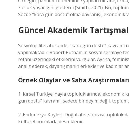
Örneğin, pandemi döneminde yapılan bir araştırma, g
zorluk yaşadığını gösterdi (Smith, 2021). Bu, toplums
Sözde “kara gün dostu” olma davranışı, ekonomik ve
Güncel Akademik Tartışmal
Sosyoloji literatüründe, “kara gün dostu” kavramı 
yapılmaktadır. Robert Putnam’ın sosyal sermaye teo
refahı üzerindeki etkilerini vurgular. Ayrıca, feminis
analiz ederek, dayanışmanın erkekler ve kadınlar aras
Örnek Olaylar ve Saha Araştırmalar
1. Kırsal Türkiye: Yayla topluluklarında, ekonomik k
gün dostu” kavramı, sadece bir deyim değil, toplum
2. Endonezya Köyleri: Doğal afet sonrası topluluk 
kültürel normlarla desteklenir.