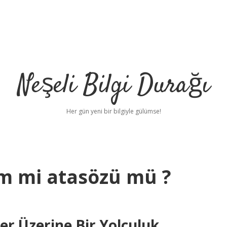
Neşeli Bilgi Durağı
Her gün yeni bir bilgiyle gülümse!
m mi atasözü mü ?
er Üzerine Bir Yolculuk