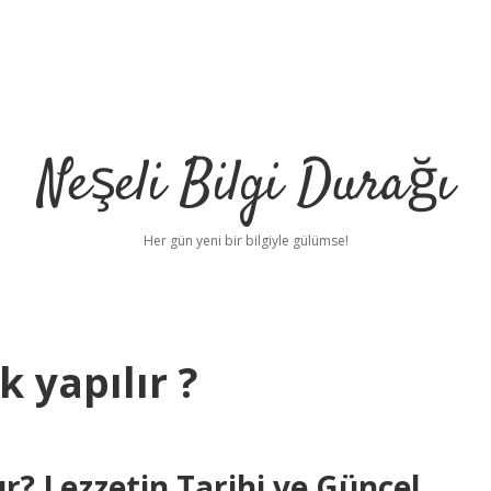
Neşeli Bilgi Durağı
Her gün yeni bir bilgiyle gülümse!
 yapılır ?
r? Lezzetin Tarihi ve Güncel