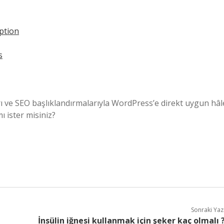
ption
s
ları ve SEO başlıklandırmalarıyla WordPress’e direkt uygun hâl
 ister misiniz?
Sonraki Yaz
İnsülin iğnesi kullanmak için şeker kaç olmalı 