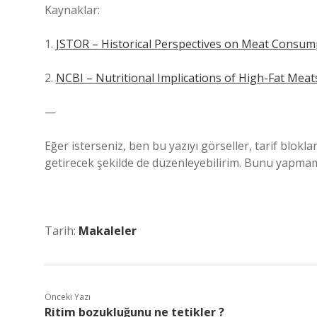
Kaynaklar:
1.
JSTOR – Historical Perspectives on Meat Consum
2.
NCBI – Nutritional Implications of High-Fat Meat
—
Eğer isterseniz, ben bu yazıyı görseller, tarif blok
getirecek şekilde de düzenleyebilirim. Bunu yapmamı
Tarih:
Makaleler
Önceki Yazı
Ritim bozukluğunu ne tetikler ?