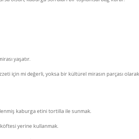
irası yaşatır.
eti için mi değerli, yoksa bir kültürel mirasın parçası olara
lenmiş kaburga etini tortilla ile sunmak.
öftesi yerine kullanmak.