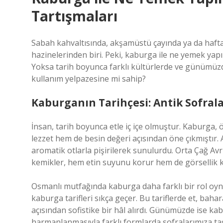
Tartışmaları
Sabah kahvaltısında, akşamüstü çayında ya da haft
hazinelerinden biri. Peki, kaburga ile ne yemek yapıl
Yoksa tarih boyunca farklı kültürlerde ve günümü
kullanım yelpazesine mi sahip?
Kaburganın Tarihçesi: Antik Sofra
İnsan, tarih boyunca etle iç içe olmuştur. Kaburga, 
lezzet hem de besin değeri açısından öne çıkmıştır
aromatik otlarla pişirilerek sunulurdu. Orta Çağ Avr
kemikler, hem etin suyunu korur hem de görsellik ka
Osmanlı mutfağında kaburga daha farklı bir rol oyna
kaburga tarifleri sıkça geçer. Bu tariflerde et, baha
açısından sofistike bir hâl alırdı. Günümüzde ise k
harmanlanmasıyla farklı formlarda sofralarımıza taş