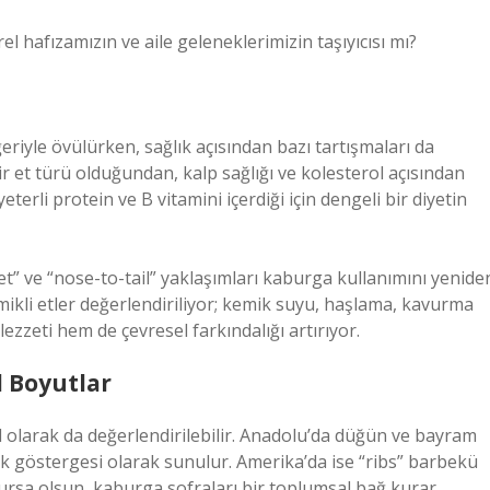
l hafızamızın ve aile geleneklerimizin taşıyıcısı mı?
yle övülürken, sağlık açısından bazı tartışmaları da
r et türü olduğundan, kalp sağlığı ve kolesterol açısından
eterli protein ve B vitamini içerdiği için dengeli bir diyetin
et” ve “nose-to-tail” yaklaşımları kaburga kullanımını yenide
ikli etler değerlendiriliyor; kemik suyu, haşlama, kavurma
ezzeti hem de çevresel farkındalığı artırıyor.
l Boyutlar
 olarak da değerlendirilebilir. Anadolu’da düğün ve bayram
k göstergesi olarak sunulur. Amerika’da ise “ribs” barbekü
rsa olsun, kaburga sofraları bir toplumsal bağ kurar.