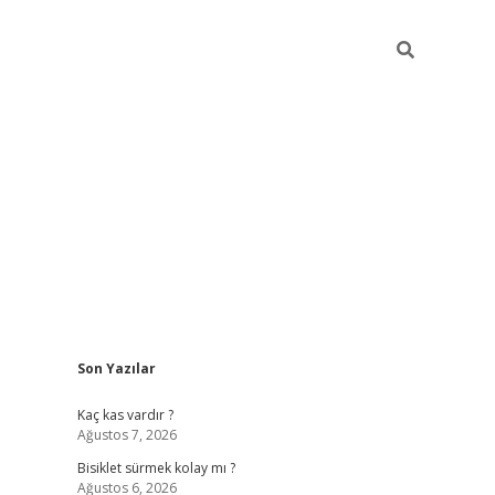
Sidebar
Son Yazılar
tulipbet güncel
Kaç kas vardır ?
Ağustos 7, 2026
Bisiklet sürmek kolay mı ?
Ağustos 6, 2026