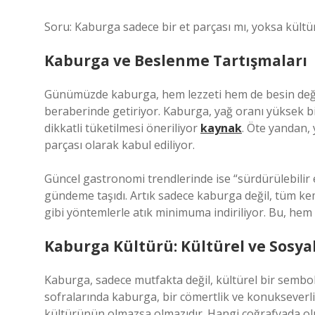
Soru: Kaburga sadece bir et parçası mı, yoksa kültüre
Kaburga ve Beslenme Tartışmaları
Günümüzde kaburga, hem lezzeti hem de besin değeri
beraberinde getiriyor. Kaburga, yağ oranı yüksek bi
dikkatli tüketilmesi öneriliyor
kaynak
. Öte yandan, y
parçası olarak kabul ediliyor.
Güncel gastronomi trendlerinde ise “sürdürülebilir 
gündeme taşıdı. Artık sadece kaburga değil, tüm kem
gibi yöntemlerle atık minimuma indiriliyor. Bu, hem l
Kaburga Kültürü: Kültürel ve Sosya
Kaburga, sadece mutfakta değil, kültürel bir sembol
sofralarında kaburga, bir cömertlik ve konukseverli
kültürünün olmazsa olmazıdır. Hangi coğrafyada olu