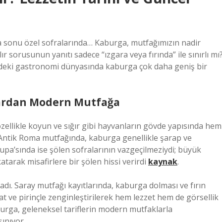
a sonu özel sofralarında… Kaburga, mutfağımızın nadir
ır sorusunun yanıtı sadece “ızgara veya fırında” ile sınırlı mı
zdeki gastronomi dünyasında kaburga çok daha geniş bir
lardan Modern Mutfağa
özellikle koyun ve sığır gibi hayvanların gövde yapısında hem
. Antik Roma mutfağında, kaburga genellikle şarap ve
upa’sında ise şölen sofralarının vazgeçilmeziydi; büyük
tarak misafirlere bir şölen hissi verirdi
kaynak
.
dı. Saray mutfağı kayıtlarında, kaburga dolması ve fırın
rat ve pirinçle zenginleştirilerek hem lezzet hem de görsellik
aburga, geleneksel tariflerin modern mutfaklarla
ınıyor.