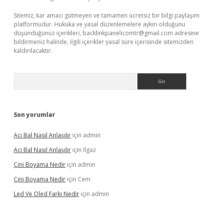
Sitemiz, kar amacı gütmeyen ve tamamen ücretsiz bir bilgi paylaşım
platformudur. Hukuka ve yasal düzenlemelere aykırı olduğunu
düşündüğünüz içerikleri,
backlinkpanelicomtr@gmail.com
adresine
bildirmeniz halinde, ilgili içerikler yasal süre içerisinde sitemizden
kaldırılacaktır.
Arama
Son yorumlar
Acı Bal Nasıl Anlaşılır
için
admin
Acı Bal Nasıl Anlaşılır
için
Ilgaz
Çini Boyama Nedir
için
admin
Çini Boyama Nedir
için
Cem
Led Ve Oled Farkı Nedir
için
admin