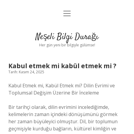
menüyü
Anasayfa
aç
Gizlilik Politikası
Neşeli Bilgi Durağı
Yasal Uyarı
Her gün yeni bir bilgiyle gülümse!
Hakkımızda
Kabul etmek mi kabül etmek mi ?
Tarih: Kasım 24, 2025
Kabul Etmek mi, Kabül Etmek mi? Dilin Evrimi ve
Toplumsal Değişim Üzerine Bir İnceleme
Bir tarihçi olarak, dilin evrimini incelediğimde,
kelimelerin zaman içindeki dönüşümünü görmek
her zaman büyüleyici olmuştur. Dil, bir toplumun
geçmişiyle kurduğu bağların, kültürel kimliğin ve