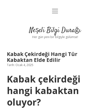
menüyü
Anasayfa
aç
Gizlilik Politikası
Neşeli Bilgi Durağı
Yasal Uyarı
Her gün yeni bir bilgiyle gülümse!
Hakkımızda
Kabak Çekirdeği Hangi Tür
Kabaktan Elde Edilir
Tarih: Ocak 4, 2025
Kabak çekirdeği
hangi kabaktan
oluyor?