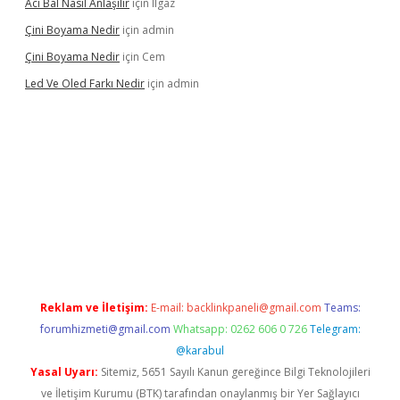
Acı Bal Nasıl Anlaşılır
için
Ilgaz
Çini Boyama Nedir
için
admin
Çini Boyama Nedir
için
Cem
Led Ve Oled Farkı Nedir
için
admin
el
Reklam ve İletişim:
E-mail:
backlinkpaneli@gmail.com
Teams:
forumhizmeti@gmail.com
Whatsapp: 0262 606 0 726
Telegram:
@karabul
Yasal Uyarı:
Sitemiz, 5651 Sayılı Kanun gereğince Bilgi Teknolojileri
ve İletişim Kurumu (BTK) tarafından onaylanmış bir Yer Sağlayıcı