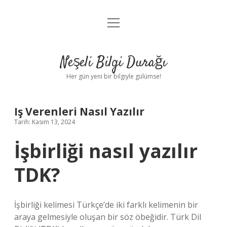
menüyü
Anasayfa
aç
Gizlilik Politikası
Neşeli Bilgi Durağı
Yasal Uyarı
Her gün yeni bir bilgiyle gülümse!
Hakkımızda
Iş Verenleri Nasıl Yazılır
Tarih: Kasım 13, 2024
İşbirliği nasıl yazılır
TDK?
İşbirliği kelimesi Türkçe’de iki farklı kelimenin bir
araya gelmesiyle oluşan bir söz öbeğidir. Türk Dil