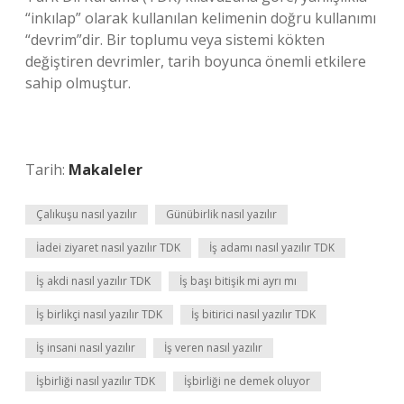
“inkılap” olarak kullanılan kelimenin doğru kullanımı
“devrim”dir. Bir toplumu veya sistemi kökten
değiştiren devrimler, tarih boyunca önemli etkilere
sahip olmuştur.
Tarih:
Makaleler
Çalıkuşu nasıl yazılır
Günübirlik nasıl yazılır
İadei ziyaret nasıl yazılır TDK
İş adamı nasıl yazılır TDK
İş akdi nasıl yazılır TDK
İş başı bitişik mi ayrı mı
İş birlikçi nasıl yazılır TDK
İş bitirici nasıl yazılır TDK
İş insani nasıl yazılır
İş veren nasıl yazılır
İşbirliği nasıl yazılır TDK
İşbirliği ne demek oluyor