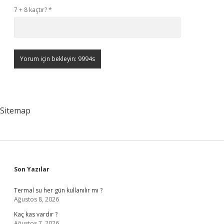
7 + 8 kaçtır?
*
Sitemap
Sidebar
Son Yazılar
Termal su her gün kullanılır mı ?
Ağustos 8, 2026
Kaç kas vardır ?
Ağustos 7, 2026