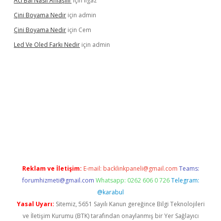
Acı Bal Nasıl Anlaşılır
için
Ilgaz
Çini Boyama Nedir
için
admin
Çini Boyama Nedir
için
Cem
Led Ve Oled Farkı Nedir
için
admin
tulipbet güncel
Reklam ve İletişim:
E-mail:
backlinkpaneli@gmail.com
Teams:
forumhizmeti@gmail.com
Whatsapp: 0262 606 0 726
Telegram:
@karabul
Yasal Uyarı:
Sitemiz, 5651 Sayılı Kanun gereğince Bilgi Teknolojileri
ve İletişim Kurumu (BTK) tarafından onaylanmış bir Yer Sağlayıcı