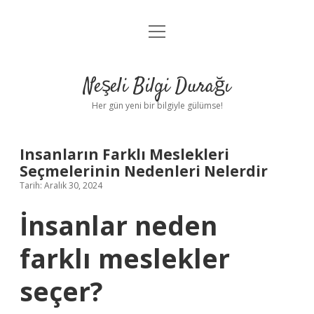
menüyü
Anasayfa
aç
Gizlilik Politikası
Neşeli Bilgi Durağı
Yasal Uyarı
Her gün yeni bir bilgiyle gülümse!
Hakkımızda
Insanların Farklı Meslekleri
Seçmelerinin Nedenleri Nelerdir
Tarih: Aralık 30, 2024
İnsanlar neden
farklı meslekler
seçer?