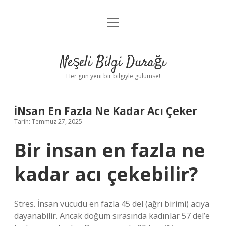
menüyü
Anasayfa
aç
Gizlilik Politikası
Neşeli Bilgi Durağı
Yasal Uyarı
Her gün yeni bir bilgiyle gülümse!
Hakkımızda
İNsan En Fazla Ne Kadar Acı Çeker
Tarih: Temmuz 27, 2025
Bir insan en fazla ne
kadar acı çekebilir?
Stres. İnsan vücudu en fazla 45 del (ağrı birimi) acıya
dayanabilir. Ancak doğum sırasında kadınlar 57 del’e