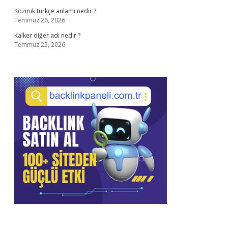
Kozmik türkçe anlamı nedir ?
Temmuz 26, 2026
Kalker diğer adı nedir ?
Temmuz 25, 2026