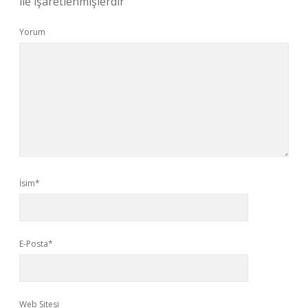
ile işaretlenmişlerdir
Yorum
İsim*
E-Posta*
Web Sitesi