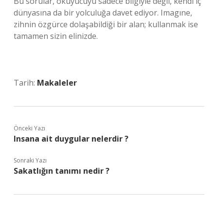
Bu sorular, okuyucuyu sadece bilgiyle değil, kendi iç
dünyasına da bir yolculuğa davet ediyor. Imagıne,
zihnin özgürce dolaşabildiği bir alan; kullanmak ise
tamamen sizin elinizde.
Tarih:
Makaleler
Önceki Yazı
Insana ait duygular nelerdir ?
Sonraki Yazı
Sakatlığın tanımı nedir ?