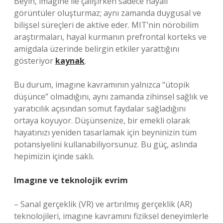
Beyin, imagıne ile çalışırken sadece hayali
görüntüler oluşturmaz; aynı zamanda duygusal ve
bilişsel süreçleri de aktive eder. MIT’nin nörobilim
araştırmaları, hayal kurmanın prefrontal korteks ve
amigdala üzerinde belirgin etkiler yarattığını
gösteriyor
kaynak
.
Bu durum, imagıne kavramının yalnızca “ütopik
düşünce” olmadığını, aynı zamanda zihinsel sağlık ve
yaratıcılık açısından somut faydalar sağladığını
ortaya koyuyor. Düşünsenize, bir emekli olarak
hayatınızı yeniden tasarlamak için beyninizin tüm
potansiyelini kullanabiliyorsunuz. Bu güç, aslında
hepimizin içinde saklı.
Imagıne ve teknolojik evrim
– Sanal gerçeklik (VR) ve artırılmış gerçeklik (AR)
teknolojileri, imagıne kavramını fiziksel deneyimlerle