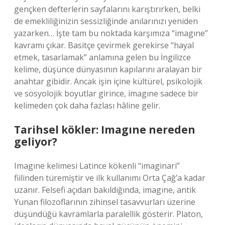
gençken defterlerin sayfalarını karıştırırken, belki
de emekliliğinizin sessizliğinde anılarınızı yeniden
yazarken… İşte tam bu noktada karşımıza
“imagıne”
kavramı çıkar. Basitçe çevirmek gerekirse “hayal
etmek, tasarlamak” anlamına gelen bu İngilizce
kelime, düşünce dünyasının kapılarını aralayan bir
anahtar gibidir. Ancak işin içine kültürel, psikolojik
ve sosyolojik boyutlar girince, imagıne sadece bir
kelimeden çok daha fazlası hâline gelir.
Tarihsel kökler: Imagıne nereden
geliyor?
Imagıne kelimesi Latince kökenli “imaginari”
fiilinden türemiştir ve ilk kullanımı Orta Çağ’a kadar
uzanır. Felsefi açıdan bakıldığında, imagıne, antik
Yunan filozoflarının zihinsel tasavvurları üzerine
düşündüğü kavramlarla paralellik gösterir. Platon,