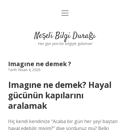
menüyü
Anasayfa
aç
Gizlilik Politikası
Neşeli Bilgi Durağı
Yasal Uyarı
Her gün yeni bir bilgiyle gülümse!
Hakkımızda
Imagıne ne demek ?
Tarih: Nisan 4, 2026
Imagıne ne demek?
Hayal
gücünün kapılarını
aralamak
Hiç kendi kendinize “Acaba bir gün her şeyi baştan
hayal edebilir miyim?” diye sordunuz mu? Belki