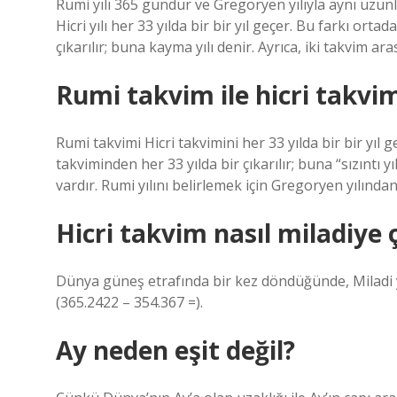
Rumi yılı 365 gündür ve Gregoryen yılıyla aynı uzunlu
Hicri yılı her 33 yılda bir bir yıl geçer. Bu farkı ortad
çıkarılır; buna kayma yılı denir. Ayrıca, iki takvim ar
Rumi takvim ile hicri takvi
Rumi takvimi Hicri takvimini her 33 yılda bir bir yıl g
takviminden her 33 yılda bir çıkarılır; buna “sızıntı y
vardır. Rumi yılını belirlemek için Gregoryen yılından 
Hicri takvim nasıl miladiye ç
Dünya güneş etrafında bir kez döndüğünde, Miladi yıl o
(365.2422 – 354.367 =).
Ay neden eşit değil?