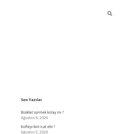
Sidebar
Son Yazılar
tulipbet güncel
Bisiklet sürmek kolay mı ?
Ağustos 6, 2026
Kofteyi kim icat etti ?
Ağustos 5, 2026