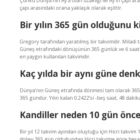
Çünkü Dünya’nın Ay’a olan uzaklığı ile Ay’ın çapı ar
çapı arasındaki orana yaklaşık olarak eşittir.
Bir yılın 365 gün olduğunu 
Gregory tarafından yaratılmış bir takvimdir. Miladi
Güneş etrafındaki dönüşünün 365 günlük ve 6 saatl
en yaygın kullanılan takvimdir.
Kaç yılda bir aynı güne denk
Dünya’nın Güneş etrafında dönmesi tam olarak 365.2
365 gündür. Yılın kalan 0.2422’si -beş saat, 48 dakik
Kandiller neden 10 gün önce
Bir yıl 12 takvim ayından oluştuğu için Hicri takvim
dolayı 365 gün olduğundan Hicri takvime göre hesap