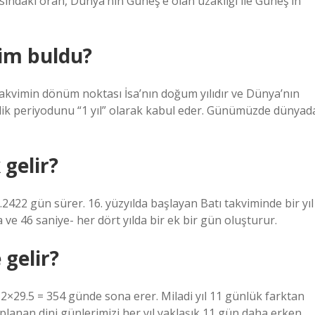
asındaki oran, Dünya’nın Güneş’e olan uzaklığı ile Güneş’in
kim buldu?
 takvimin dönüm noktası İsa’nın doğum yılıdır ve Dünya’nın
ik periyodunu “1 yıl” olarak kabul eder. Günümüzde dünyad
 gelir?
422 gün sürer. 16. yüzyılda başlayan Batı takviminde bir yıl
a ve 46 saniye- her dört yılda bir ek bir gün oluşturur.
 gelir?
 12×29.5 = 354 günde sona erer. Miladi yıl 11 günlük farktan
lanan dini günlerimizi her yıl yaklaşık 11 gün daha erken