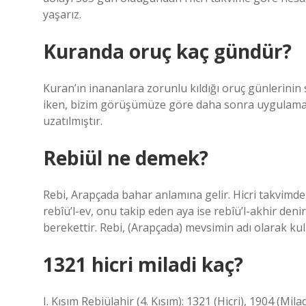
yaşarız.
Kuranda oruç kaç gündür?
Kuran’ın inananlara zorunlu kıldığı oruç günlerinin
iken, bizim görüşümüze göre daha sonra uygulamada
uzatılmıştır.
Rebiül ne demek?
Rebi, Arapçada bahar anlamına gelir. Hicri takvimde
rebîü’l-ev, onu takip eden aya ise rebîü’l-akhir den
berekettir. Rebi, (Arapçada) mevsimin adı olarak kull
1321 hicri miladi kaç?
I. Kısım Rebiülahir (4. Kısım): 1321 (Hicri), 1904 (Mila