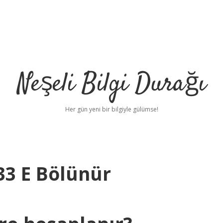
Neşeli Bilgi Durağı
Her gün yeni bir bilgiyle gülümse!
33 E Bölünür