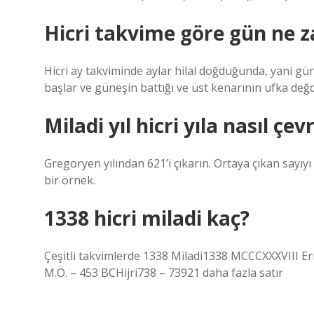
Hicri takvime göre gün ne 
Hicri ay takviminde aylar hilal doğduğunda, yani gün
başlar ve güneşin battığı ve üst kenarının ufka değd
Miladi yıl hicri yıla nasıl çevr
Gregoryen yılından 621’i çıkarın. Ortaya çıkan sayıy
bir örnek.
1338 hicri miladi kaç?
Çeşitli takvimlerde 1338 Miladi1338 MCCCXXXVIII E
M.Ö. – 453 BCHijri738 – 73921 daha fazla satır