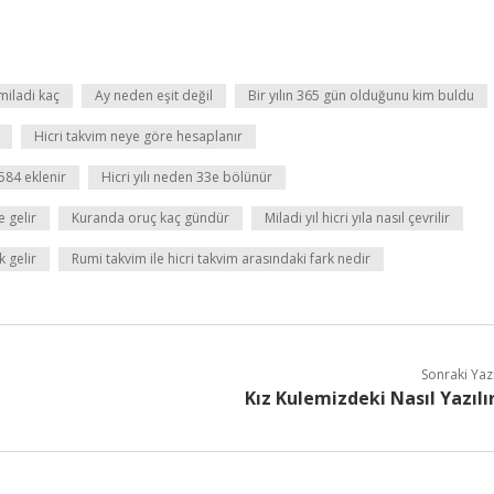
miladi kaç
Ay neden eşit değil
Bir yılın 365 gün olduğunu kim buldu
Hicri takvim neye göre hesaplanır
584 eklenir
Hicri yılı neden 33e bölünür
 gelir
Kuranda oruç kaç gündür
Miladi yıl hicri yıla nasıl çevrilir
k gelir
Rumi takvim ile hicri takvim arasındaki fark nedir
Sonraki Yaz
Kız Kulemizdeki Nasıl Yazılı