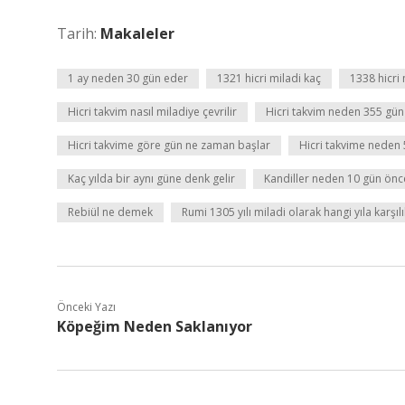
Tarih:
Makaleler
1 ay neden 30 gün eder
1321 hicri miladi kaç
1338 hicri 
Hicri takvim nasıl miladiye çevrilir
Hicri takvim neden 355 gün
Hicri takvime göre gün ne zaman başlar
Hicri takvime neden 
Kaç yılda bir aynı güne denk gelir
Kandiller neden 10 gün önce
Rebiül ne demek
Rumi 1305 yılı miladi olarak hangi yıla karşılı
Önceki Yazı
Köpeğim Neden Saklanıyor