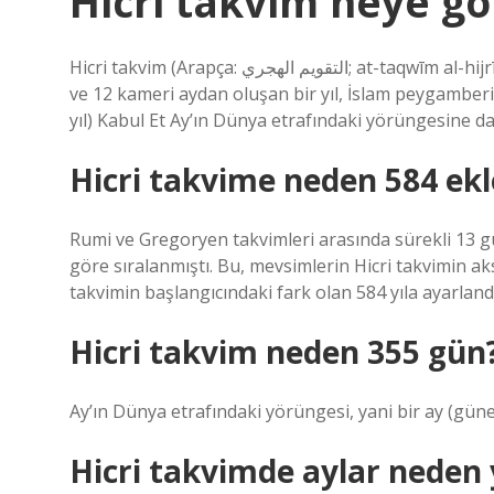
Hicri takvim neye gö
Hicri takvim (Arapça: التقويم الهجري; at-taqwīm al-hijrī), İslami, Müslüman veya Arap takvimi, 354 veya 355 günlük
ve 12 kameri aydan oluşan bir yıl, İslam peygamb
yıl) Kabul Et Ay’ın Dünya etrafındaki yörüngesine da
Hicri takvime neden 584 ekl
Rumi ve Gregoryen takvimleri arasında sürekli 13 gü
göre sıralanmıştı. Bu, mevsimlerin Hicri takvimin ak
takvimin başlangıcındaki fark olan 584 yıla ayarlandı
Hicri takvim neden 355 gün
Ay’ın Dünya etrafındaki yörüngesi, yani bir ay (güneş
Hicri takvimde aylar neden y