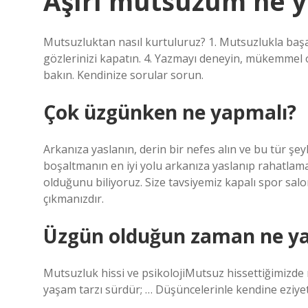
Aşırı mutsuzum ne 
Mutsuzluktan nasıl kurtuluruz? 1. Mutsuzlukla başa 
gözlerinizi kapatın. 4. Yazmayı deneyin, mükemmel 
bakın. Kendinize sorular sorun.
Çok üzgünken ne yapmalı?
Arkanıza yaslanın, derin bir nefes alın ve bu tür şe
boşaltmanın en iyi yolu arkanıza yaslanıp rahatlama
olduğunu biliyoruz. Size tavsiyemiz kapalı spor sa
çıkmanızdır.
Üzgün olduğun zaman ne y
Mutsuzluk hissi ve psikolojiMutsuz hissettiğimizde n
yaşam tarzı sürdür; … Düşüncelerinle kendine eziye