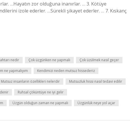
nırlar. …Hayatın zor olduğuna inanırlar. … 3. Kötüye
dilerini izole ederler. …Sürekli şikayet ederler. … 7. Kıskanç
htarı nedir
Çok üzgünken ne yapmalı
Çok üzülmek nasıl geçer
rum ne yapmalıyım
Kendimizi neden mutsuz hissederiz
Mutsuz insanların özellikleri nelerdir
Mutsuzluk hissi nasıl tedavi edilir
denir
Ruhsal çöküntüye ne iyi gelir
im
Üzgün olduğun zaman ne yapmalı
Üzgünlük neye yol açar