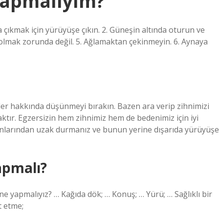
yapmalıyım?
çıkmak için yürüyüşe çıkın. 2. Güneşin altında oturun ve
olmak zorunda değil. 5. Ağlamaktan çekinmeyin. 6. Aynaya
yler hakkında düşünmeyi bırakın. Bazen ara verip zihnimizi
ktır. Egzersizin hem zihnimiz hem de bedenimiz için iyi
lonlarından uzak durmanız ve bunun yerine dışarıda yürüyüşe
apmalı?
e yapmalıyız? … Kağıda dök; … Konuş; … Yürü; … Sağlıklı bir
t etme;