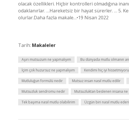
olacak özellikleri. Hiçbir kontrolleri olmadığına ina
odaklanırlar. …Hareketsiz bir hayat sürerler. … 5. Ken
olurlar.Daha fazla makale…•19 Nisan 2022
Tarih:
Makaleler
Aşırı mutsuzum ne yapmalıyım
Bu dünyada mutlu olmanın ana
İçim çok huzursuz ne yapmalıyım
Kendimi hiç iyi hissetmiyo
Mutluluğun formülü nedir
Mutsuz insan nasıl mutlu edilir
Mutsuzluk sendromu nedir
Mutsuzluktan beslenen insana ne 
Tek başıma nasıl mutlu olabilirim
Üzgün biri nasıl mutlu eder