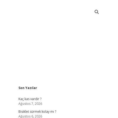
Sidebar
Son Yazılar
tulipbet güncel
Kaç kas vardır ?
Ağustos 7, 2026
Bisiklet sürmek kolay mı ?
Ağustos 6, 2026