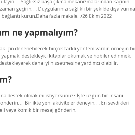
ulayın. … Sağlıksız başa çıkma mekanizmalarından kaçının. …
 zaman geçirin. … Duygularınızı sağlıklı bir şekilde dışa vurma
yla bağlantı kurun.Daha fazla makale…•26 Ekim 2022
rum ne yapmalıyım?
mak için denenebilecek birçok farklı yöntem vardır; örneğin bi
yapmak, destekleyici kitaplar okumak ve hobiler edinmek.
destekleyerek daha iyi hissetmesine yardımcı olabilir.
im?
ona destek olmak mı istiyorsunuz? İşte üzgün bir insanı
gönderin. … Birlikte yeni aktiviteler deneyin. … En sevdikleri
celi veya komik bir mesaj gönderin.