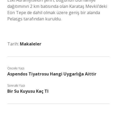
Eski Adramytteion şehri, bugünün Burhaniye
dağıtımının 2 km batısında olan Karataş Mevkii’deki
Eön Tepe de dahil olmak üzere geniş bir alanda
Pelasgs tarafından kuruldu.
Tarih:
Makaleler
Önceki Yazı
Aspendos Tiyatrosu Hangi Uygarlığa Aittir
Sonraki Yazı
Bir Su Kuyusu Kaç Tl