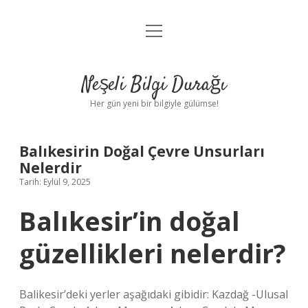
menüyü
Anasayfa
aç
Gizlilik Politikası
Neşeli Bilgi Durağı
Yasal Uyarı
Her gün yeni bir bilgiyle gülümse!
Hakkımızda
Balıkesirin Doğal Çevre Unsurları
Nelerdir
Tarih: Eylül 9, 2025
Balıkesir’in doğal
güzellikleri nelerdir?
Balikesir’deki yerler aşağıdaki gibidir: Kazdağ -Ulusal