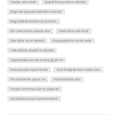
Asalak canlı nedir
Asalak konuşmak ne demek
Bağırsak paraziti belirtileri nelerdir
Bağırsaktaki kurtları ne temizler
Bir canlı neden parazit olur
Erkek deve adı nedir
Eski dilde ok ne demek
Etiyopyada bir ırmak nedir
Halk dilinde asalak ne demek
Hayvandaki parazit insana geçer mi
Kedi paraziti neye benzer
Özel bölgede kurt neden olur
Parazit kanser yapar mı
Parazit kimde olur
Parazit olmaması için ne yapmalı
Vücuttaki parazit nasıl temizlenir