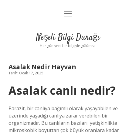
menüyü
Anasayfa
aç
Gizlilik Politikası
Neşeli Bilgi Durağı
Yasal Uyarı
Her gün yeni bir bilgiyle gülümse!
Hakkımızda
Asalak Nedir Hayvan
Tarih: Ocak 17, 2025
Asalak canlı nedir?
Parazit, bir canlıya bağımlı olarak yaşayabilen ve
üzerinde yaşadığı canlıya zarar verebilen bir
organizmadır. Bu canlıların bazıları, yetişkinlikte
mikroskobik boyuttan çok büyük oranlara kadar