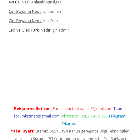
Acı Bal Nasıl Anlaşılır
için
Ilgaz
Çini Boyama Nedir
için
admin
Çini Boyama Nedir
için
Cem
Led Ve Oled Farkı Nedir
için
admin
el
Reklam ve İletişim:
E-mail:
backlinkpaneli@gmail.com
Teams:
forumhizmeti@gmail.com
Whatsapp: 0262 606 0 726
Telegram:
@karabul
Yasal Uyarı:
Sitemiz, 5651 Sayılı Kanun gereğince Bilgi Teknolojileri
ve İletişim Kurumu (BTK) tarafından onaylanmış bir Yer Sağlayıcı