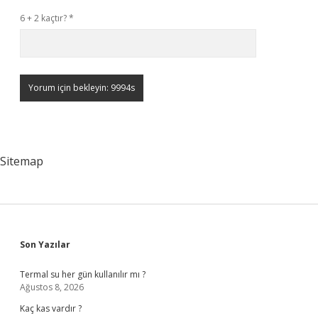
6 + 2 kaçtır?
*
Sitemap
Sidebar
Son Yazılar
Termal su her gün kullanılır mı ?
Ağustos 8, 2026
Kaç kas vardır ?