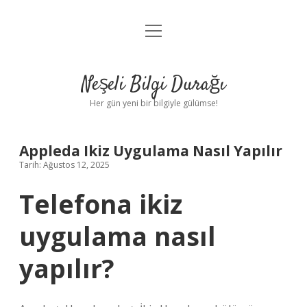
menüyü
Anasayfa
aç
Gizlilik Politikası
Neşeli Bilgi Durağı
Yasal Uyarı
Her gün yeni bir bilgiyle gülümse!
Hakkımızda
Appleda Ikiz Uygulama Nasıl Yapılır
Tarih: Ağustos 12, 2025
Telefona ikiz
uygulama nasıl
yapılır?