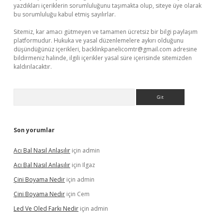
yazdıkları içeriklerin sorumluluğunu taşımakta olup, siteye üye olarak
bu sorumluluğu kabul etmiş sayılırlar.
Sitemiz, kar amacı gütmeyen ve tamamen ücretsiz bir bilgi paylaşım
platformudur. Hukuka ve yasal düzenlemelere aykırı olduğunu
düşündüğünüz içerikleri,
backlinkpanelicomtr@gmail.com
adresine
bildirmeniz halinde, ilgili içerikler yasal süre içerisinde sitemizden
kaldırılacaktır.
Arama
Son yorumlar
Acı Bal Nasıl Anlaşılır
için
admin
Acı Bal Nasıl Anlaşılır
için
Ilgaz
Çini Boyama Nedir
için
admin
Çini Boyama Nedir
için
Cem
Led Ve Oled Farkı Nedir
için
admin