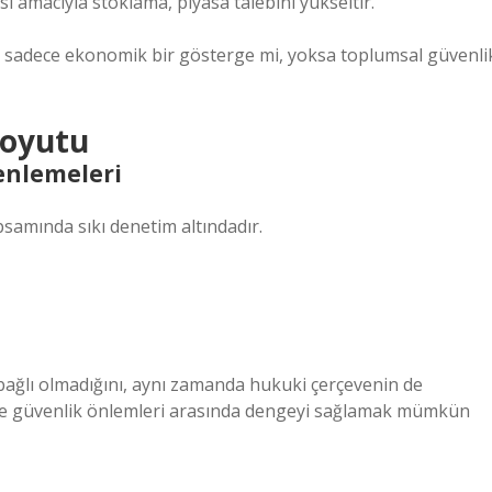
ı amacıyla stoklama, piyasa talebini yükseltir.
arı sadece ekonomik bir gösterge mi, yoksa toplumsal güvenli
Boyutu
enlemeleri
psamında sıkı denetim altındadır.
bağlı olmadığını, aynı zamanda hukuki çerçevenin de
ar ve güvenlik önlemleri arasında dengeyi sağlamak mümkün