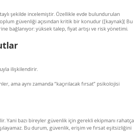
aylı şekilde incelemiştir. Özellikle evde bulundurulan
oplum güvenliği açısından kritik bir konudur ([kaynak]( Bu
e bağlanıyor: yüksek talep, fiyat artışı ve risk yönetimi.
utlar
yla ilişkilendirir.
zenler, ama aynı zamanda “kaçırılacak fırsat” psikolojisi
ir. Yani bazı bireyler güvenlik için gerekli ekipmanı rahatça
layamaz. Bu durum, güvenlik, erişim ve fırsat eşitsizliğini