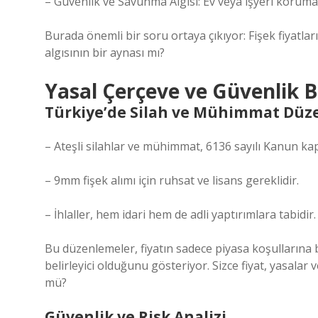
– Güvenlik ve Savunma Algısı: Ev veya işyeri korumas
Burada önemli bir soru ortaya çıkıyor: Fişek fiyatl
algısının bir aynası mı?
Yasal Çerçeve ve Güvenlik 
Türkiye’de Silah ve Mühimmat Düz
– Ateşli silahlar ve mühimmat, 6136 sayılı Kanun ka
– 9mm fişek alımı için ruhsat ve lisans gereklidir.
– İhlaller, hem idari hem de adli yaptırımlara tabidir.
Bu düzenlemeler, fiyatın sadece piyasa koşullarına 
belirleyici olduğunu gösteriyor. Sizce fiyat, yasal
mü?
Güvenlik ve Risk Analizi