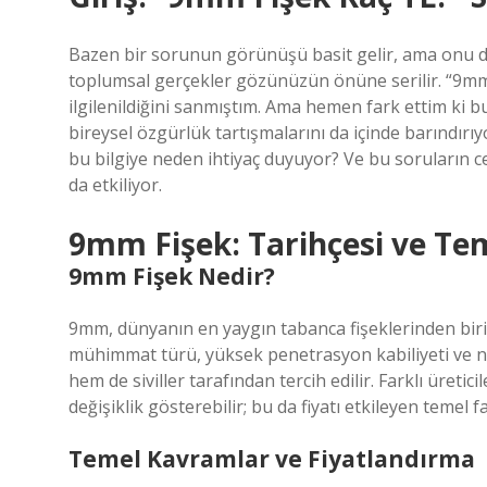
Bazen bir sorunun görünüşü basit gelir, ama onu 
toplumsal gerçekler gözünüzün önüne serilir. “
9mm 
ilgilenildiğini sanmıştım. Ama hemen fark ettim ki bu
bireysel özgürlük tartışmalarını da içinde barındır
bu bilgiye neden ihtiyaç duyuyor? Ve bu soruların c
da etkiliyor.
9mm Fişek: Tarihçesi ve Te
9mm Fişek Nedir?
9mm, dünyanın en yaygın tabanca fişeklerinden biri
mühimmat türü, yüksek penetrasyon kabiliyeti ve n
hem de siviller tarafından tercih edilir. Farklı üretic
değişiklik gösterebilir; bu da fiyatı etkileyen temel f
Temel Kavramlar ve Fiyatlandırma