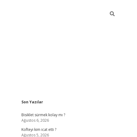
Sidebar
Son Yazılar
tulipbet günc
Bisiklet sürmek kolay mı ?
Ağustos 6, 2026
Kofteyi kim icat etti ?
Ağustos 5, 2026