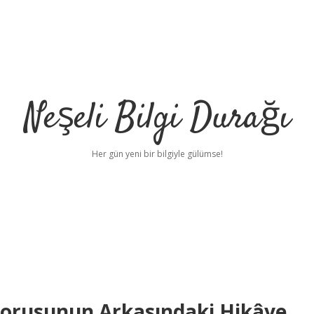
Neşeli Bilgi Durağı
Her gün yeni bir bilgiyle gülümse!
 Sorusunun Arkasındaki Hikâye