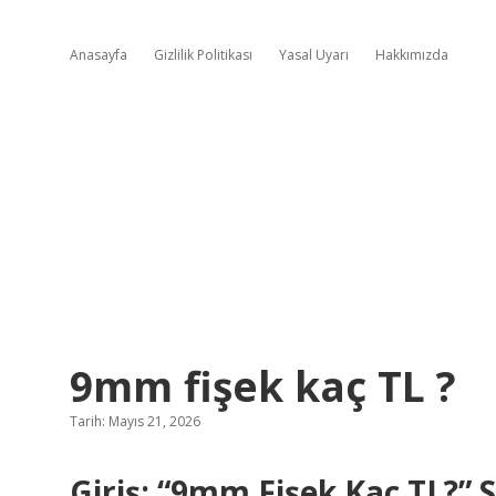
Anasayfa
Gizlilik Politikası
Yasal Uyarı
Hakkımızda
9mm fişek kaç TL ?
Tarih: Mayıs 21, 2026
Giriş: “9mm Fişek Kaç TL?”