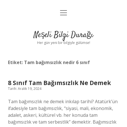
menüyü
Anasayfa
aç
Gizlilik Politikası
Neşeli Bilgi Durağı
Yasal Uyarı
Her gün yeni bir bilgiyle gülümse!
Hakkımızda
Etiket:
Tam bağımsızlık nedir 6 sınıf
8 Sınıf Tam Bağımsızlık Ne Demek
Tarih: Aralık 19, 2024
Tam bağımsızlık ne demek inkılap tarihi? Atatürk’ün
ifadesiyle tam bağımsızlık, “siyasi, mali, ekonomik,
adalet, askeri, kültürel vb. her konuda tam
bağımsızlık ve tam serbestlik” demektir. Bağımsızlık