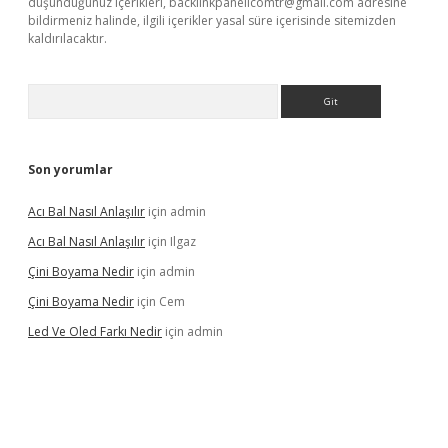
düşündüğünüz içerikleri,
backlinkpanelicomtr@gmail.com
adresine
bildirmeniz halinde, ilgili içerikler yasal süre içerisinde sitemizden
kaldırılacaktır.
Arama
Son yorumlar
Acı Bal Nasıl Anlaşılır
için
admin
Acı Bal Nasıl Anlaşılır
için
Ilgaz
Çini Boyama Nedir
için
admin
Çini Boyama Nedir
için
Cem
Led Ve Oled Farkı Nedir
için
admin