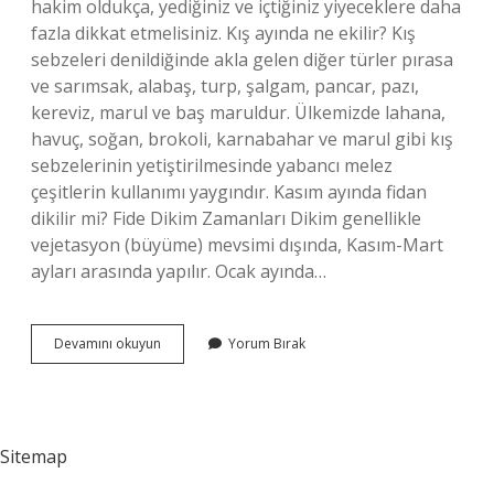
hakim oldukça, yediğiniz ve içtiğiniz yiyeceklere daha
fazla dikkat etmelisiniz. Kış ayında ne ekilir? Kış
sebzeleri denildiğinde akla gelen diğer türler pırasa
ve sarımsak, alabaş, turp, şalgam, pancar, pazı,
kereviz, marul ve baş maruldur. Ülkemizde lahana,
havuç, soğan, brokoli, karnabahar ve marul gibi kış
sebzelerinin yetiştirilmesinde yabancı melez
çeşitlerin kullanımı yaygındır. Kasım ayında fidan
dikilir mi? Fide Dikim Zamanları Dikim genellikle
vejetasyon (büyüme) mevsimi dışında, Kasım-Mart
ayları arasında yapılır. Ocak ayında…
Kasım
Devamını okuyun
Yorum Bırak
Ve
Aralıkta
Ne
Ekilir
Sitemap