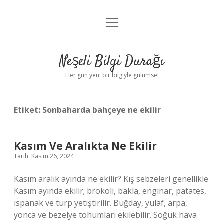
menüyü
Anasayfa
aç
Gizlilik Politikası
Neşeli Bilgi Durağı
Yasal Uyarı
Her gün yeni bir bilgiyle gülümse!
Hakkımızda
Etiket:
Sonbaharda bahçeye ne ekilir
Kasım Ve Aralıkta Ne Ekilir
Tarih: Kasım 26, 2024
Kasım aralık ayında ne ekilir? Kış sebzeleri genellikle
Kasım ayında ekilir; brokoli, bakla, enginar, patates,
ıspanak ve turp yetiştirilir. Buğday, yulaf, arpa,
yonca ve bezelye tohumları ekilebilir. Soğuk hava