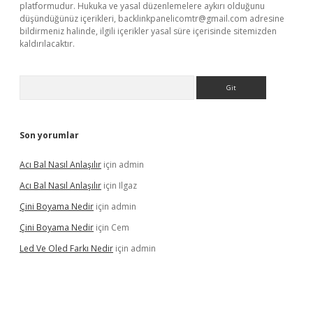
platformudur. Hukuka ve yasal düzenlemelere aykırı olduğunu
düşündüğünüz içerikleri,
backlinkpanelicomtr@gmail.com
adresine
bildirmeniz halinde, ilgili içerikler yasal süre içerisinde sitemizden
kaldırılacaktır.
Arama
Son yorumlar
Acı Bal Nasıl Anlaşılır
için
admin
Acı Bal Nasıl Anlaşılır
için
Ilgaz
Çini Boyama Nedir
için
admin
Çini Boyama Nedir
için
Cem
Led Ve Oled Farkı Nedir
için
admin