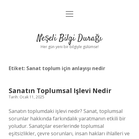
menüyü
Anasayfa
aç
Gizlilik Politikası
Neşeli Bilgi Durağı
Yasal Uyarı
Her gün yeni bir bilgiyle gülümse!
Hakkımızda
Etiket:
Sanat toplum için anlayışı nedir
Sanatın Toplumsal Işlevi Nedir
Tarih: Ocak 11, 2025
Sanatın toplumdaki işlevi nedir? Sanat, toplumsal
sorunlar hakkında farkındalık yaratmanın etkili bir
yoludur. Sanatçılar eserlerinde toplumsal
eşitsizlikler, çevre sorunları, insan hakları ihlalleri ve