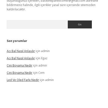
düşündüğünüz içerikleri,
backlinkpanelicomtr@gmail.com
adresine
bildirmeniz halinde, ilgili içerikler yasal süre içerisinde sitemizden
kaldırılacaktır.
Arama
Son yorumlar
Acı Bal Nasıl Anlaşılır
için
admin
Acı Bal Nasıl Anlaşılır
için
Ilgaz
Çini Boyama Nedir
için
admin
Çini Boyama Nedir
için
Cem
Led Ve Oled Farkı Nedir
için
admin