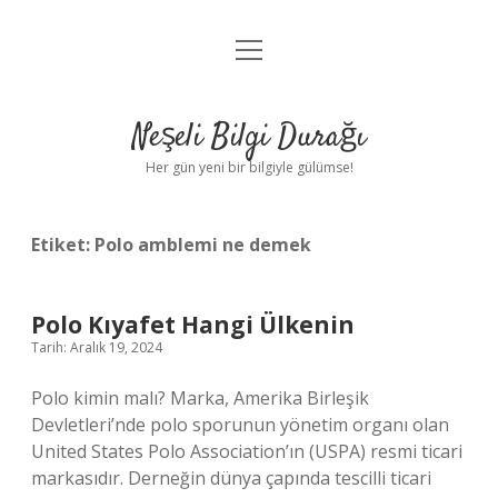
menüyü
Anasayfa
aç
Gizlilik Politikası
Neşeli Bilgi Durağı
Yasal Uyarı
Her gün yeni bir bilgiyle gülümse!
Hakkımızda
Etiket:
Polo amblemi ne demek
Polo Kıyafet Hangi Ülkenin
Tarih: Aralık 19, 2024
Polo kimin malı? Marka, Amerika Birleşik
Devletleri’nde polo sporunun yönetim organı olan
United States Polo Association’ın (USPA) resmi ticari
markasıdır. Derneğin dünya çapında tescilli ticari