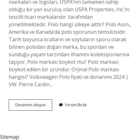
markaları ve logoları, USPA’nın tamamen sahip
olduğu bir yan kuruluş olan USPA Properties, Inc.’in
tescilli ticari markalarıdır. tarafından
yönetilmektedir. Polo hangi ülkeye aittir? Polo Assn.,
Amerika ve Kanada’da polo sporunun temsilcisidir.
Tarih boyunca kralların ve soyluların sporu olarak
bilinen polodan doğan marka, bu spordan ve
sunduğu yaşam tarzından ilhamını koleksiyonlarına
taşıyor. Polo markası boykot mu? Polo markası
boykot edilen bir üründür. Orjinal Polo markası
hangisi? Volkswagen Polo fiyatı ve donanımı 2024 |
VW. Pierre Cardin…
Polo
Devamını okuyun
Yorum Bırak
Kıyafet
Hangi
Ülkenin
Sitemap