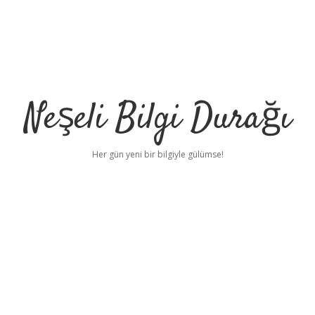
Neşeli Bilgi Durağı
Her gün yeni bir bilgiyle gülümse!