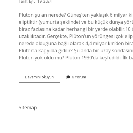
Tarih: Eylül 19, 2024
Plüton şu an nerede? Güneş’ten yaklaşık 6 milyar ki
eliptiktir (yumurta şeklinde) ve bu küçük dünya yö
biraz fazlasına kadar herhangi bir yerde olabilir.1
uzaklıktadır. Gerçekte, Plüton’un yörüngesi çok el
nerede olduğuna bağlı olarak 4,4 milyar km’den bira
Plüton’a kaç yılda gidilir? Şu anda bir uzay sondasın
Plüton yok oldu mu? Plüton 1930’da keşfedildi. İlk 
Plütona
Devamını okuyun
6 Yorum
Gidildi
Mi
Sitemap