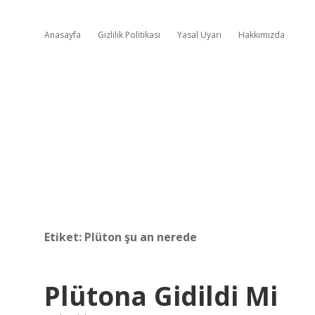
Anasayfa
Gizlilik Politikası
Yasal Uyarı
Hakkımızda
Etiket:
Plüton şu an nerede
Plütona Gidildi Mi