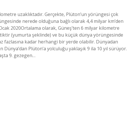
lometre uzaklıktadır. Gerçekte, Plüton’un yörüngesi çok
rüngesinde nerede olduğuna bağlı olarak 4,4 milyar km’den
0 Ocak 2020Ortalama olarak, Güneş’ten 6 milyar kilometre
iptiktir (yumurta şeklinde) ve bu küçük dünya yörüngesinde
z fazlasına kadar herhangi bir yerde olabilir. Dünyadan
ın Dünya’dan Plüton’a yolculuğu yaklaşık 9 ila 10 yıl sürüyor.
başta 9. gezegen…