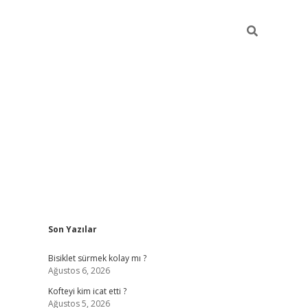
Sidebar
Son Yazılar
tulipbet gü
Bisiklet sürmek kolay mı ?
Ağustos 6, 2026
Kofteyi kim icat etti ?
Ağustos 5, 2026