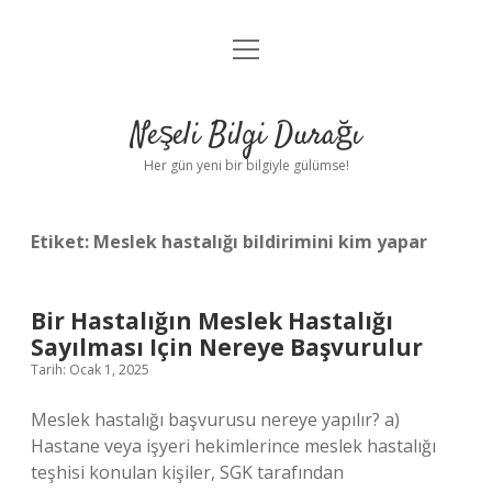
menüyü
Anasayfa
aç
Gizlilik Politikası
Neşeli Bilgi Durağı
Yasal Uyarı
Her gün yeni bir bilgiyle gülümse!
Hakkımızda
Etiket:
Meslek hastalığı bildirimini kim yapar
Bir Hastalığın Meslek Hastalığı
Sayılması Için Nereye Başvurulur
Tarih: Ocak 1, 2025
Meslek hastalığı başvurusu nereye yapılır? a)
Hastane veya işyeri hekimlerince meslek hastalığı
teşhisi konulan kişiler, SGK tarafından