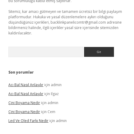
bu sorumluluğu kabul etmiş sayılırlar.
Sitemiz, kar amacı gütmeyen ve tamamen ücretsiz bir bilgi paylaşım
platformudur. Hukuka ve yasal düzenlemelere aykırı olduğunu
düşündüğünüz içerikleri,
backlinkpanelicomtr@gmail.com
adresine
bildirmeniz halinde, ilgili içerikler yasal süre içerisinde sitemizden
kaldırılacaktır.
Arama
Son yorumlar
Acı Bal Nasıl Anlaşılır
için
admin
Acı Bal Nasıl Anlaşılır
için
Ilgaz
Çini Boyama Nedir
için
admin
Çini Boyama Nedir
için
Cem
Led Ve Oled Farkı Nedir
için
admin