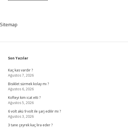
Hastalığın
Meslek
Hastalığı
Sayılması
Için
Sitemap
Nereye
Başvurulur
Sidebar
Son Yazılar
Kaç kas vardır ?
Ağustos 7, 2026
Bisiklet sürmek kolay mı ?
Ağustos 6, 2026
Kofteyi kim icat etti ?
Ağustos 5, 2026
6 volt akü 9 volt ile şarj edilir mi ?
Ağustos 3, 2026
3 tane çeyrek kaç lira eder ?