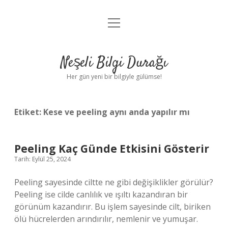
menüyü
Anasayfa
aç
Gizlilik Politikası
Neşeli Bilgi Durağı
Yasal Uyarı
Her gün yeni bir bilgiyle gülümse!
Hakkımızda
Etiket:
Kese ve peeling aynı anda yapılır mı
Peeling Kaç Günde Etkisini Gösterir
Tarih: Eylül 25, 2024
Peeling sayesinde ciltte ne gibi değişiklikler görülür?
Peeling ise cilde canlılık ve ışıltı kazandıran bir
görünüm kazandırır. Bu işlem sayesinde cilt, biriken
ölü hücrelerden arındırılır, nemlenir ve yumuşar.