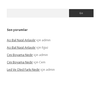
Arama
Son yorumlar
Acı Bal Nasıl Anlaşılır
için
admin
Acı Bal Nasıl Anlaşılır
için
Ilgaz
Çini Boyama Nedir
için
admin
Çini Boyama Nedir
için
Cem
Led Ve Oled Farkı Nedir
için
admin
lipbet güncel