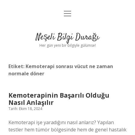
menüyü
Anasayfa
aç
Gizlilik Politikası
Neşeli Bilgi Durağı
Yasal Uyarı
Her gün yeni bir bilgiyle gülümse!
Hakkımızda
Etiket:
Kemoterapi sonrası vücut ne zaman
normale döner
Kemoterapinin Başarılı Olduğu
Nasıl Anlaşılır
Tarih: Ekim 18, 2024
Kemoterapi işe yaradığını nasıl anlarız? Yapılan
testler hem tümör bölgesinde hem de genel hastalık