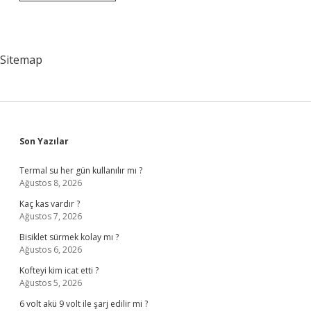
Harcamaları
Nasıl
Sınıflandırılır
Sitemap
Sidebar
Son Yazılar
Termal su her gün kullanılır mı ?
Ağustos 8, 2026
Kaç kas vardır ?
Ağustos 7, 2026
Bisiklet sürmek kolay mı ?
Ağustos 6, 2026
Kofteyi kim icat etti ?
Ağustos 5, 2026
6 volt akü 9 volt ile şarj edilir mi ?