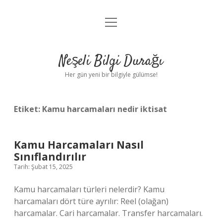
menüyü
Anasayfa
aç
Gizlilik Politikası
Neşeli Bilgi Durağı
Yasal Uyarı
Her gün yeni bir bilgiyle gülümse!
Hakkımızda
Etiket:
Kamu harcamaları nedir iktisat
Kamu Harcamaları Nasıl
Sınıflandırılır
Tarih: Şubat 15, 2025
Kamu harcamaları türleri nelerdir? Kamu
harcamaları dört türe ayrılır: Reel (olağan)
harcamalar. Cari harcamalar. Transfer harcamaları.