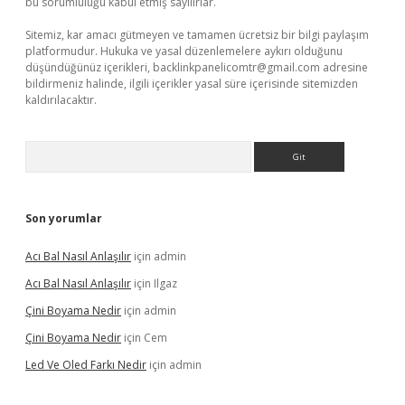
bu sorumluluğu kabul etmiş sayılırlar.
Sitemiz, kar amacı gütmeyen ve tamamen ücretsiz bir bilgi paylaşım
platformudur. Hukuka ve yasal düzenlemelere aykırı olduğunu
düşündüğünüz içerikleri,
backlinkpanelicomtr@gmail.com
adresine
bildirmeniz halinde, ilgili içerikler yasal süre içerisinde sitemizden
kaldırılacaktır.
Arama
Son yorumlar
Acı Bal Nasıl Anlaşılır
için
admin
Acı Bal Nasıl Anlaşılır
için
Ilgaz
Çini Boyama Nedir
için
admin
Çini Boyama Nedir
için
Cem
Led Ve Oled Farkı Nedir
için
admin