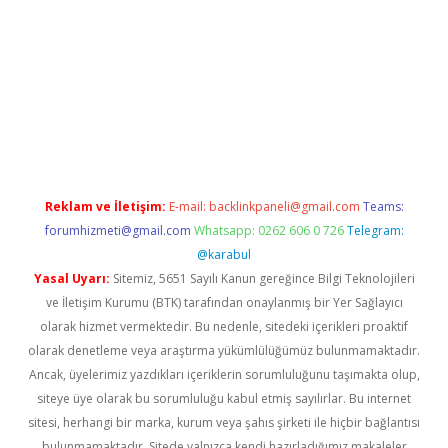
ulipbet güncel
Reklam ve İletişim:
E-mail:
backlinkpaneli@gmail.com
Teams:
forumhizmeti@gmail.com
Whatsapp: 0262 606 0 726
Telegram:
@karabul
Yasal Uyarı:
Sitemiz, 5651 Sayılı Kanun gereğince Bilgi Teknolojileri
ve İletişim Kurumu (BTK) tarafından onaylanmış bir Yer Sağlayıcı
olarak hizmet vermektedir. Bu nedenle, sitedeki içerikleri proaktif
olarak denetleme veya araştırma yükümlülüğümüz bulunmamaktadır.
Ancak, üyelerimiz yazdıkları içeriklerin sorumluluğunu taşımakta olup,
siteye üye olarak bu sorumluluğu kabul etmiş sayılırlar. Bu internet
sitesi, herhangi bir marka, kurum veya şahıs şirketi ile hiçbir bağlantısı
bulunmamaktadır. Sitede yalnızca kendi hazırladığımız makaleler