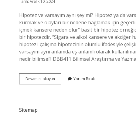
Tarih: Aralık 10, 2024
Hipotez ve varsayım aynı şey mi? Hipotez ya da varsay
kurmak ve olayları bir nedene bağlamak için geçerli 
içmek kansere neden olur” basit bir hipotez örneğid
bir hipotezdir. “Sigara ve alkol kansere ve akciğer h
hipotezi: çalışma hipotezinin olumlu ifadesiyle çeliş
varsayım aynı anlamda eş anlamlı olarak kullanılmam
nedir bilimsel? DBB411 Bilimsel Araştırma ve Yazma
Varsayım
Devamını okuyun
Yorum Bırak
Hipotez
Midir
Sitemap