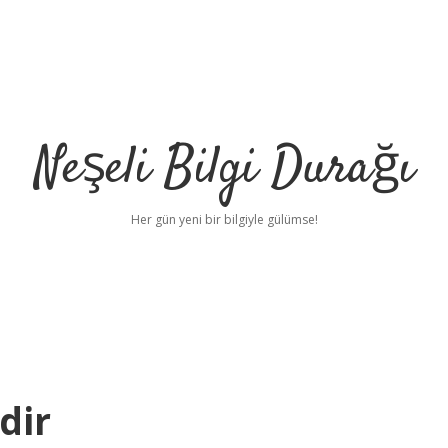
Neşeli Bilgi Durağı
Her gün yeni bir bilgiyle gülümse!
dir