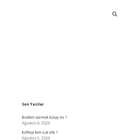
Sidebar
Son Yazılar
tulipbet gü
Bisiklet sürmek kolay mı ?
Ağustos 6, 2026
Kofteyi kim icat etti ?
Ağustos 5, 2026