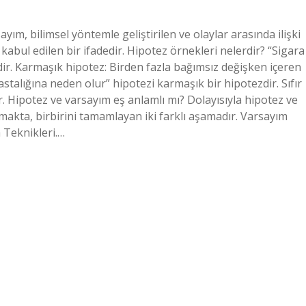
ım, bilimsel yöntemle geliştirilen ve olaylar arasında ilişki
kabul edilen bir ifadedir. Hipotez örnekleri nelerdir? “Sigara
ir. Karmaşık hipotez: Birden fazla bağımsız değişken içeren
astalığına neden olur” hipotezi karmaşık bir hipotezdir. Sıfır
ir. Hipotez ve varsayım eş anlamlı mı? Dolayısıyla hipotez ve
akta, birbirini tamamlayan iki farklı aşamadır. Varsayım
 Teknikleri.…