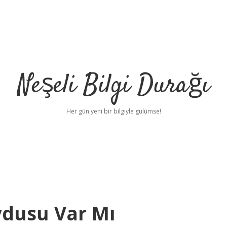
Neşeli Bilgi Durağı
Her gün yeni bir bilgiyle gülümse!
ydusu Var Mı