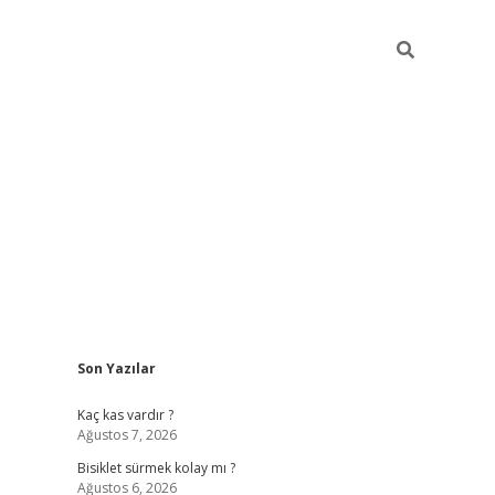
Sidebar
Son Yazılar
tulipbet gü
Kaç kas vardır ?
Ağustos 7, 2026
Bisiklet sürmek kolay mı ?
Ağustos 6, 2026