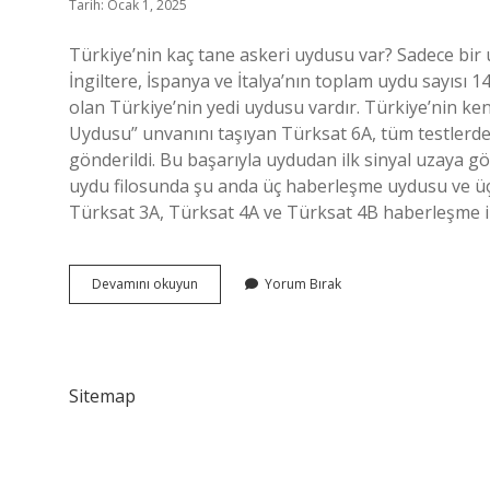
Tarih: Ocak 1, 2025
Türkiye’nin kaç tane askeri uydusu var? Sadece bir 
İngiltere, İspanya ve İtalya’nın toplam uydu sayısı 1
olan Türkiye’nin yedi uydusu vardır. Türkiye’nin ken
Uydusu” unvanını taşıyan Türksat 6A, tüm testlerde
gönderildi. Bu başarıyla uydudan ilk sinyal uzaya g
uydu filosunda şu anda üç haberleşme uydusu ve ü
Türksat 3A, Türksat 4A ve Türksat 4B haberleşme ih
Türkiyenin
Devamını okuyun
Yorum Bırak
Askeri
Uydusu
Var
Mı
Sitemap