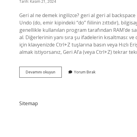
Tarih: Kasım 21, 2024
Geri al ne demek ingilizce? geri al geri al backspace i
Undo (do, emir kipindeki “do” fiilinin zıttıdır), bilgis
genellikle kullanılan program tarafından RAM’de saklan
al. Diğerlerinin yanı sıra şu ifadelerin kısaltması: v
için klavyenizde Ctrl+Z tuşlarına basın veya Hızlı Er
almak istiyorsanız, Geri Al’a (veya Ctrl+Z) tekrar te
Ingilizce
Devamını okuyun
Yorum Bırak
Geri
Al
Ne
Demek
Sitemap