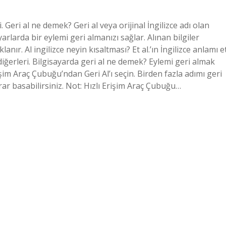
. Geri al ne demek? Geri al veya orijinal İngilizce adı olan
ayarlarda bir eylemi geri almanızı sağlar. Alınan bilgiler
ır. Al ingilizce neyin kısaltması? Et al.’ın İngilizce anlamı e
e diğerleri. Bilgisayarda geri al ne demek? Eylemi geri almak
işim Araç Çubuğu’ndan Geri Al’ı seçin. Birden fazla adımı geri
krar basabilirsiniz. Not: Hızlı Erişim Araç Çubuğu…