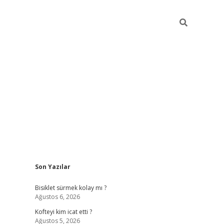
Sidebar
Son Yazılar
tulipbet g
Bisiklet sürmek kolay mı ?
Ağustos 6, 2026
Kofteyi kim icat etti ?
Ağustos 5, 2026