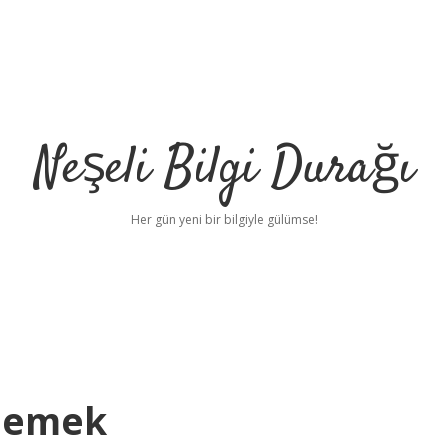
Neşeli Bilgi Durağı
Her gün yeni bir bilgiyle gülümse!
 Demek