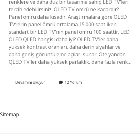
renklere ve daha düz bir tasarıma sahip LED TV’leri
tercih edebilirsiniz. OLED TV ömrü ne kadardır?
Panel ömrü daha kısadır. Araştırmalara göre OLED
TV’lerin panel ömrü ortalama 15.000 saat iken
standart bir LED TV’nin panel ömrü 100 saattir. LED
OLED QLED hangisi daha iyi? OLED TV’ler daha
yüksek kontrast oranları, daha derin siyahlar ve
daha geniş görüntüleme açıları sunar. Öte yandan
QLED TV’ler daha yüksek parlaklık, daha fazla renk…
Led
Devamını okuyun
12 Yorum
Ve
Oled
Farkı
Nedir
Sitemap