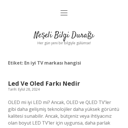
menüyü
Anasayfa
aç
Gizlilik Politikası
Neşeli Bilgi Durağı
Yasal Uyarı
Her gün yeni bir bilgiyle gülümse!
Hakkımızda
Etiket:
En iyi TV markası hangisi
Led Ve Oled Farkı Nedir
Tarih: Eylül 28, 2024
OLED mi iyi LED mi? Ancak, OLED ve QLED TV’ler
gibi daha gelişmiş teknolojiler daha yüksek görüntü
kalitesi sunabilir. Ancak, bütçeniz veya ihtiyacınız
olan boyut LED TV’ler için uygunsa, daha parlak