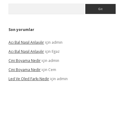
Arama
Son yorumlar
Acı Bal Nasıl Anlaşılır
için
admin
Acı Bal Nasıl Anlaşılır
için
Ilgaz
Çini Boyama Nedir
için
admin
Çini Boyama Nedir
için
Cem
Led Ve Oled Farkı Nedir
için
admin
lipbet güncel