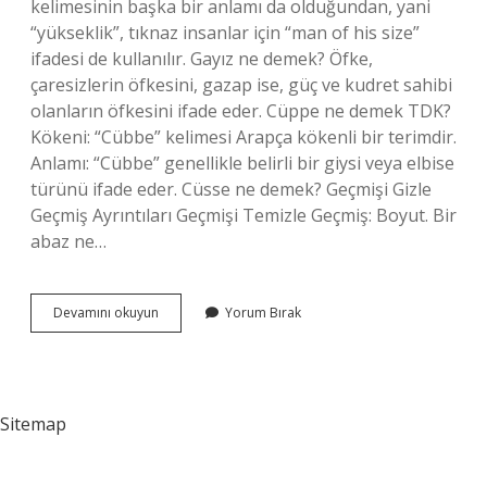
kelimesinin başka bir anlamı da olduğundan, yani
“yükseklik”, tıknaz insanlar için “man of his size”
ifadesi de kullanılır. Gayız ne demek? Öfke,
çaresizlerin öfkesini, gazap ise, güç ve kudret sahibi
olanların öfkesini ifade eder. Cüppe ne demek TDK?
Kökeni: “Cübbe” kelimesi Arapça kökenli bir terimdir.
Anlamı: “Cübbe” genellikle belirli bir giysi veya elbise
türünü ifade eder. Cüsse ne demek? Geçmişi Gizle
Geçmiş Ayrıntıları Geçmişi Temizle Geçmiş: Boyut. Bir
abaz ne…
Çulcu
Devamını okuyun
Yorum Bırak
Anlamı
Ne
Demek
Sitemap