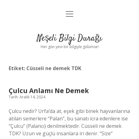
menüyü
Anasayfa
aç
Gizlilik Politikası
Neşeli Bilgi Durağı
Yasal Uyarı
Her gün yeni bir bilgiyle gülümse!
Hakkımızda
Etiket:
Cüsseli ne demek TDK
Çulcu Anlamı Ne Demek
Tarih: Aralık 14, 2024
Çulcu nedir? Urfa’da at, eşek gibi binek hayvanlarına
atılan semerlere “Palan”, bu sanatı icra edenlere ise
“Çulcu” (Palancı) denilmektedir. Cüsseli ne demek
TDK? Uzun ve güçlü insanlara iri denir. “Size”