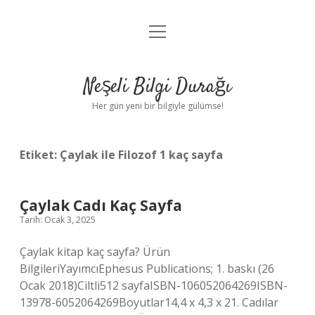
menüyü
Anasayfa
aç
Gizlilik Politikası
Neşeli Bilgi Durağı
Yasal Uyarı
Her gün yeni bir bilgiyle gülümse!
Hakkımızda
Etiket:
Çaylak ile Filozof 1 kaç sayfa
Çaylak Cadı Kaç Sayfa
Tarih: Ocak 3, 2025
Çaylak kitap kaç sayfa? Ürün
BilgileriYayımcı‎Ephesus Publications; 1. baskı (26
Ocak 2018)Ciltli‎512 sayfaISBN-10‎6052064269ISBN-
13‎978-6052064269Boyutlar‎14,4 x 4,3 x 21. Cadılar