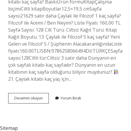
kitabı kaç sayfa? BaskıÜrün formuKitapÇalışma
biçimiCiltli kitapBoyutlar12,5×19,5 cmSayfa
sayısı21629 satır daha Çaylak ile Filozof 1 kaç sayfa?
Filozof ile Acemi / Ben Neyim? Liste Fiyatı: 160,00 TL
Sayfa Sayısı: 128 Cilt Türü: Ciltsiz Kağıt Türü: Kitap
Kağıt Boyutu: 13. Çaylak ile Filozof 5 kaç sayfa? Yeni
Gelen ve Filozof 5 / Şüphenin AlacakaranlığındaListe
fiyatı:160.00TLISBN:9786258066494Dil:TÜRKÇESayfa
sayısı:128Ciltli tür:Ciltsiz 3 satır daha Dünyanın en
çok sayfalı kitabı kaç sayfadır? Dünyanın en uzun
kitabının kaç sayfa olduğunu biliyor muydunuz?
21. Çaylak kitabı kaç yaş için…
Çaylak
Devamını okuyun
Yorum Bırak
Cadı
Kaç
Sayfa
Sitemap