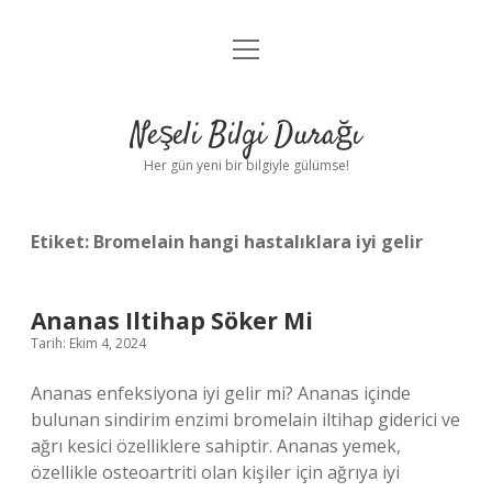
menüyü
Anasayfa
aç
Gizlilik Politikası
Neşeli Bilgi Durağı
Yasal Uyarı
Her gün yeni bir bilgiyle gülümse!
Hakkımızda
Etiket:
Bromelain hangi hastalıklara iyi gelir
Ananas Iltihap Söker Mi
Tarih: Ekim 4, 2024
Ananas enfeksiyona iyi gelir mi? Ananas içinde
bulunan sindirim enzimi bromelain iltihap giderici ve
ağrı kesici özelliklere sahiptir. Ananas yemek,
özellikle osteoartriti olan kişiler için ağrıya iyi