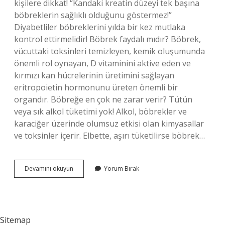
kişilere dikkat! “Kandaki kreatin düzeyi tek başına
böbreklerin sağlıklı olduğunu göstermez!”
Diyabetliler böbreklerini yılda bir kez mutlaka
kontrol ettirmelidir! Böbrek faydalı mıdır? Böbrek,
vücuttaki toksinleri temizleyen, kemik oluşumunda
önemli rol oynayan, D vitaminini aktive eden ve
kırmızı kan hücrelerinin üretimini sağlayan
eritropoietin hormonunu üreten önemli bir
organdır. Böbreğe en çok ne zarar verir? Tütün
veya sık alkol tüketimi yok! Alkol, böbrekler ve
karaciğer üzerinde olumsuz etkisi olan kimyasallar
ve toksinler içerir. Elbette, aşırı tüketilirse böbrek…
Böbreğin
Devamını okuyun
Yorum Bırak
Sağlıklı
Mı
Sitemap