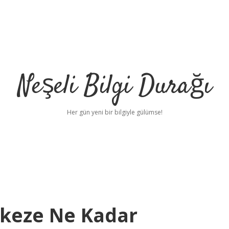
Neşeli Bilgi Durağı
Her gün yeni bir bilgiyle gülümse!
rkeze Ne Kadar