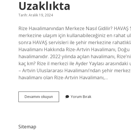
Uzaklıkta
Tarih: Aralık 19, 2024
Rize Havalimanından Merkeze Nasıl Gidilir? HAVAŞ Se
merkezine ulaşım için kullanabileceğiniz en rahat ul
sonra HAVAŞ servisleri ile şehir merkezine rahatlıkla
Havalimanı Hakkında Rize-Artvin Havalimanı, Doğu K
havalimanıdır. 2022 yılında açılan havalimanı, Rize’n
kaç km? Rize il merkezi ile Ayder Yaylası arasındaki 
– Artvin Uluslararası Havalimanı’ndan şehir merkezi
havalimanı olan Rize-Artvin Havalimanı,…
Rize
Devamını okuyun
Yorum Bırak
Havalimanı
Merkeze
Ne
Kadar
Uzaklıkta
Sitemap