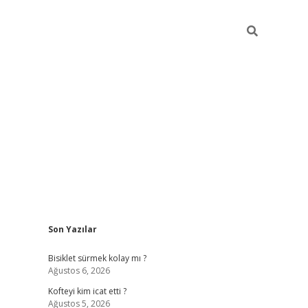
Sidebar
Son Yazılar
tulipbet 
Bisiklet sürmek kolay mı ?
Ağustos 6, 2026
Kofteyi kim icat etti ?
Ağustos 5, 2026